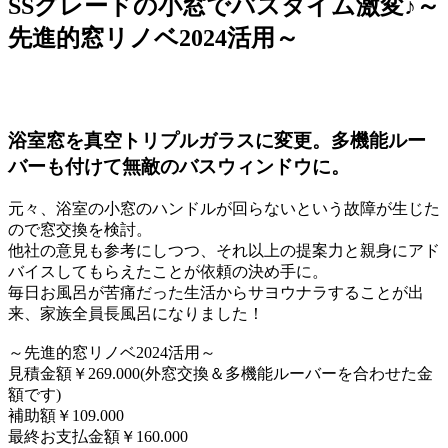
SSグレードの小窓でバスタイム激変♪～
先進的窓リノベ2024活用～
浴室窓を真空トリプルガラスに変更。多機能ルー
バーも付けて無敵のバスウィンドウに。
元々、浴室の小窓のハンドルが回らないという故障が生じた
ので窓交換を検討。
他社の意見も参考にしつつ、それ以上の提案力と親身にアド
バイスしてもらえたことが依頼の決め手に。
毎日お風呂が苦痛だった生活からサヨウナラすることが出
来、家族全員長風呂になりました！
～先進的窓リノベ2024活用～
見積金額￥269.000(外窓交換＆多機能ルーバーを合わせた金
額です)
補助額￥109.000
最終お支払金額￥160.000