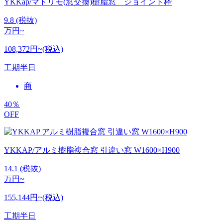
YKKap/マドリモ(窓交換)樹脂窓 ジョイント枠
9.8
(税抜)
万円~
108,372円~(税込)
工期
半日
商
40
％
OFF
YKKAP/アルミ樹脂複合窓 引違い窓 W1600×H900
14.1
(税抜)
万円~
155,144円~(税込)
工期
半日