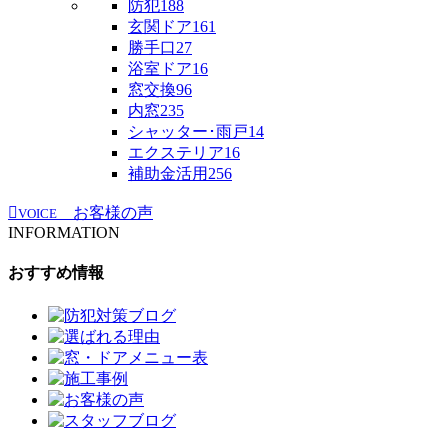
防犯
188
玄関ドア
161
勝手口
27
浴室ドア
16
窓交換
96
内窓
235
シャッター･雨戸
14
エクステリア
16
補助金活用
256
お客様の声
VOICE
INFORMATION
おすすめ情報