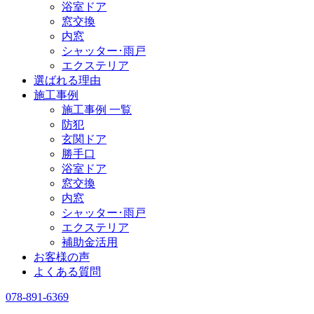
浴室ドア
窓交換
内窓
シャッター･雨戸
エクステリア
選ばれる理由
施工事例
施工事例 一覧
防犯
玄関ドア
勝手口
浴室ドア
窓交換
内窓
シャッター･雨戸
エクステリア
補助金活用
お客様の声
よくある質問
078-891-6369