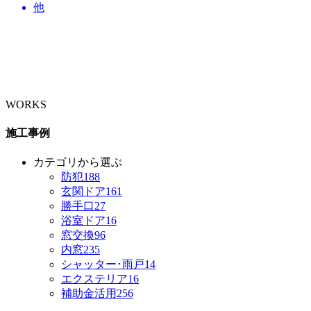
他
WORKS
施工事例
カテゴリから選ぶ
防犯
188
玄関ドア
161
勝手口
27
浴室ドア
16
窓交換
96
内窓
235
シャッター･雨戸
14
エクステリア
16
補助金活用
256