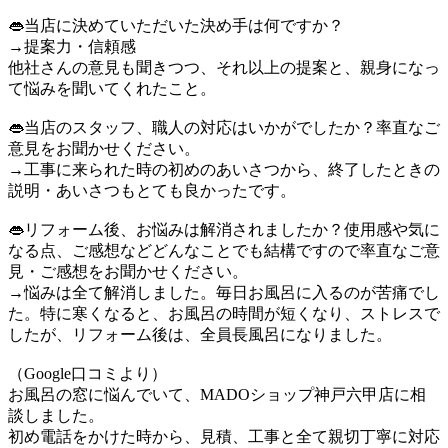
👄当店に決めていただいた決め手は何ですか？
→提案力・信頼感
他社さんの意見も聞きつつ、それ以上の提案と、親身になっ
て悩みを聞いてくれたこと。
👄当店のスタッフ、職人の対応はいかがでしたか？率直なご
意見をお聞かせください。
→工事に来られた時の初めのあいさつから、終了したときの
説明・あいさつもとても良かったです。
👄リフォーム後、お悩みは解消されましたか？使用感や気に
なる点、ご感想などどんなことでも結構ですので率直なご意
見・ご感想をお聞かせください。
→悩みは全て解消しました。毎日お風呂に入るのが苦痛でし
た。特に寒くなると、お風呂の時間が短くなり、ストレスで
したが、リフォーム後は、全員長風呂になりました。
（Google口コミより）
お風呂の窓に悩んでいて、MADOショップ神戸六甲店に相
談しました。
初め電話をかけた時から、見積、工事と全て親切丁寧に対応