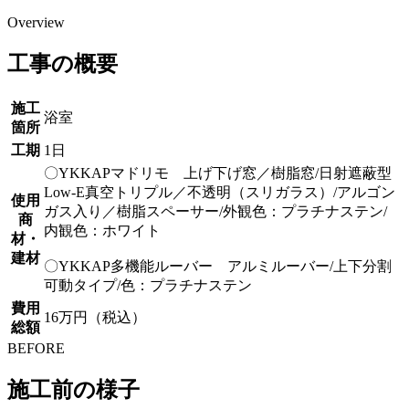
Overview
工事の概要
施工
浴室
箇所
工期
1日
〇YKKAPマドリモ 上げ下げ窓／樹脂窓/日射遮蔽型
Low-E真空トリプル／不透明（スリガラス）/アルゴン
使用
ガス入り／樹脂スペーサー/外観色：プラチナステン/
商
内観色：ホワイト
材・
建材
〇YKKAP多機能ルーバー アルミルーバー/上下分割
可動タイプ/色：プラチナステン
費用
16万円（税込）
総額
BEFORE
施工前の様子