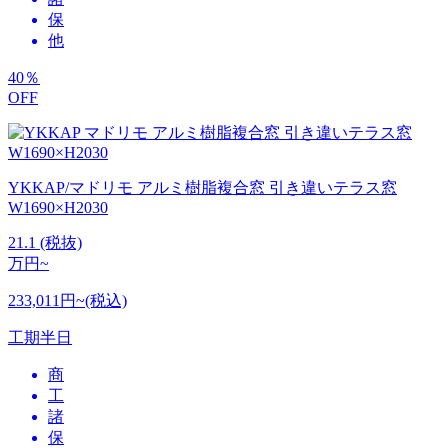
保
他
40
％
OFF
YKKAP/マドリモ アルミ樹脂複合窓 引き違いテラス窓
W1690×H2030
21.1
(税抜)
万円~
233,011円~(税込)
工期
半日
商
工
諸
保