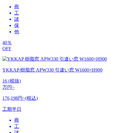
商
工
諸
保
他
40
％
OFF
YKKAP/樹脂窓 APW330 引違い窓 W1600×H900
16
(税抜)
万円~
176,198円~(税込)
工期
半日
商
工
諸