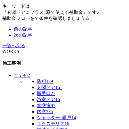
キーワードは
『玄関ドアにプラス1窓で使える補助金』です♪
補助金フローをで条件を確認しましょう☆
前の記事
次の記事
一覧へ戻る
WORKS
施工事例
全て
462
防犯
189
玄関ドア
161
勝手口
27
浴室ドア
16
窓交換
97
内窓
235
シャッター･雨戸
14
エクステリア
16