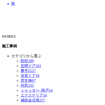
商
WORKS
施工事例
カテゴリから選ぶ
防犯
189
玄関ドア
161
勝手口
27
浴室ドア
16
窓交換
97
内窓
235
シャッター･雨戸
14
エクステリア
16
補助金活用
257