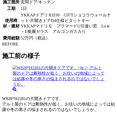
施工箇所
玄関ドア/キッチン
工期
1日
YKKAPドアリモD30 C07Tショコラウォールナ
使用商
ット/片開きドアD4仕様ピタットキー
材・建材
YKKAPマドリモ プラマードU引違い窓 Loｗ
－E複層ガラス アルゴンガス入り
費用総額
52万円（税込）
BEFORE
施工前の様子
W828*H2281の片開きドアです。
アルミ製のドアは断熱性が低く、お住いの地域によっては結
露や冬の寒さの悩まされるのではないでしょうか。