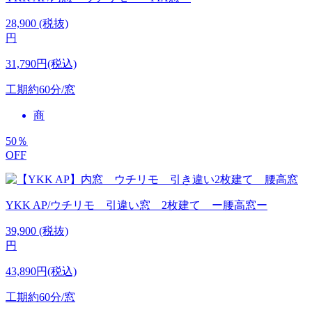
28,900
(税抜)
円
31,790円(税込)
工期
約60分/窓
商
50
％
OFF
YKK AP/ウチリモ 引違い窓 2枚建て ー腰高窓ー
39,900
(税抜)
円
43,890円(税込)
工期
約60分/窓