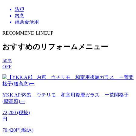
防犯
内窓
補助金活用
RECOMMEND LINEUP
おすすめのリフォームメニュー
50
％
OFF
YKK AP/内窓 ウチリモ 和室用複層ガラス ー荒間格子
(腰高窓)ー
72,200
(税抜)
円
79,420円(税込)