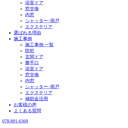
浴室ドア
窓交換
内窓
シャッター･雨戸
エクステリア
選ばれる理由
施工事例
施工事例 一覧
防犯
玄関ドア
勝手口
浴室ドア
窓交換
内窓
シャッター･雨戸
エクステリア
補助金活用
お客様の声
よくある質問
078-891-6369