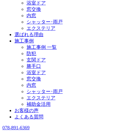
浴室ドア
窓交換
内窓
シャッター･雨戸
エクステリア
選ばれる理由
施工事例
施工事例 一覧
防犯
玄関ドア
勝手口
浴室ドア
窓交換
内窓
シャッター･雨戸
エクステリア
補助金活用
お客様の声
よくある質問
078-891-6369