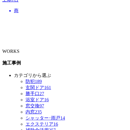
商
WORKS
施工事例
カテゴリから選ぶ
防犯
189
玄関ドア
161
勝手口
27
浴室ドア
16
窓交換
97
内窓
235
シャッター･雨戸
14
エクステリア
16