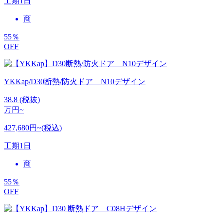
工期
1日
商
55
％
OFF
YKKap/D30断熱/防火ドア N10デザイン
38.8
(税抜)
万円~
427,680円~(税込)
工期
1日
商
55
％
OFF