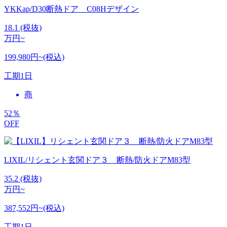
YKKap/D30断熱ドア C08Hデザイン
18.1
(税抜)
万円~
199,980円~(税込)
工期
1日
商
52
％
OFF
LIXIL/リシェント玄関ドア３ 断熱/防火ドアM83型
35.2
(税抜)
万円~
387,552円~(税込)
工期
1日