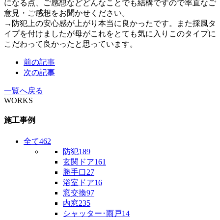
になる点、ご感想などどんなことでも結構ですので率直なご
意見・ご感想をお聞かせください。
→防犯上の安心感が上がり本当に良かったです。また採風タ
イプを付けましたが母がこれをとても気に入りこのタイプに
こだわって良かったと思っています。
前の記事
次の記事
一覧へ戻る
WORKS
施工事例
全て
462
防犯
189
玄関ドア
161
勝手口
27
浴室ドア
16
窓交換
97
内窓
235
シャッター･雨戸
14