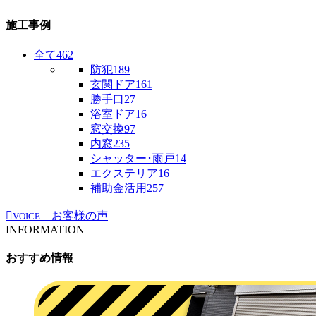
施工事例
全て
462
防犯
189
玄関ドア
161
勝手口
27
浴室ドア
16
窓交換
97
内窓
235
シャッター･雨戸
14
エクステリア
16
補助金活用
257
お客様の声
VOICE
INFORMATION
おすすめ情報