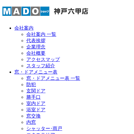
会社案内
会社案内 一覧
代表挨拶
企業理念
会社概要
アクセスマップ
スタッフ紹介
窓・ドアメニュー表
窓・ドアメニュー表 一覧
防犯
玄関ドア
勝手口
室内ドア
浴室ドア
窓交換
内窓
シャッター･雨戸