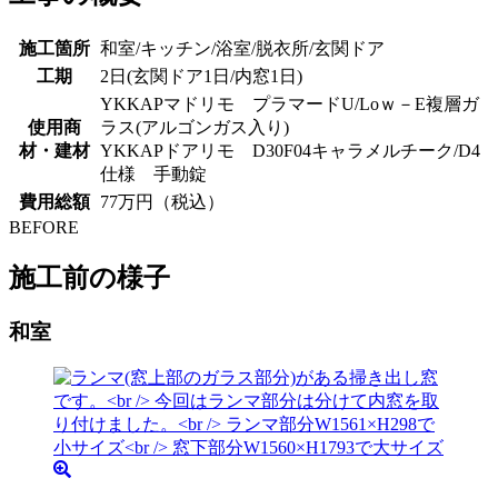
施工箇所
和室/キッチン/浴室/脱衣所/玄関ドア
工期
2日(玄関ドア1日/内窓1日)
YKKAPマドリモ プラマードU/Loｗ－E複層ガ
使用商
ラス(アルゴンガス入り)
材・建材
YKKAPドアリモ D30F04キャラメルチーク/D4
仕様 手動錠
費用総額
77万円（税込）
BEFORE
施工前の様子
和室