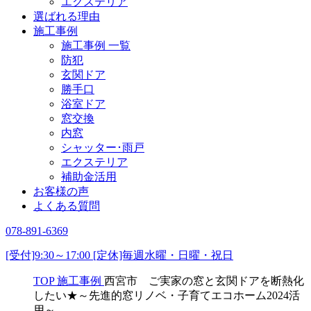
エクステリア
選ばれる理由
施工事例
施工事例 一覧
防犯
玄関ドア
勝手口
浴室ドア
窓交換
内窓
シャッター･雨戸
エクステリア
補助金活用
お客様の声
よくある質問
078-891-6369
[受付]9:30～17:00 [定休]毎週水曜・日曜・祝日
TOP
施工事例
西宮市 ご実家の窓と玄関ドアを断熱化
したい★～先進的窓リノベ・子育てエコホーム2024活
用～