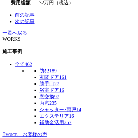
費用総額
32万円（税込）
前の記事
次の記事
一覧へ戻る
WORKS
施工事例
全て
462
防犯
189
玄関ドア
161
勝手口
27
浴室ドア
16
窓交換
97
内窓
235
シャッター･雨戸
14
エクステリア
16
補助金活用
257
お客様の声
VOICE