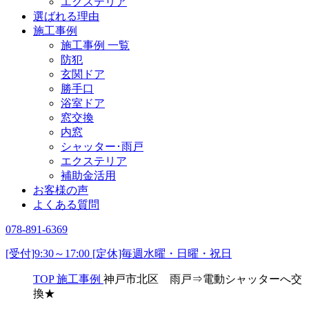
エクステリア
選ばれる理由
施工事例
施工事例 一覧
防犯
玄関ドア
勝手口
浴室ドア
窓交換
内窓
シャッター･雨戸
エクステリア
補助金活用
お客様の声
よくある質問
078-891-6369
[受付]9:30～17:00 [定休]毎週水曜・日曜・祝日
TOP
施工事例
神戸市北区 雨戸⇒電動シャッターへ交
換★