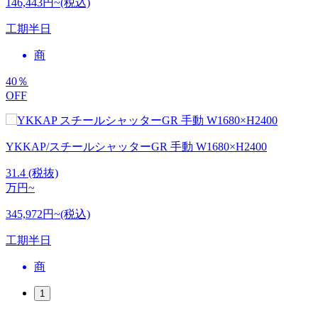
146,443円~(税込)
工期
半日
商
40
％
OFF
YKKAP/スチールシャッターGR 手動 W1680×H2400
31.4
(税抜)
万円~
345,972円~(税込)
工期
半日
商
1