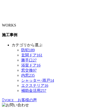
WORKS
施工事例
カテゴリから選ぶ
防犯
189
玄関ドア
161
勝手口
27
浴室ドア
16
窓交換
97
内窓
235
シャッター･雨戸
14
エクステリア
16
補助金活用
257
お客様の声
VOICE