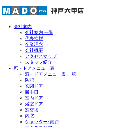
会社案内
会社案内 一覧
代表挨拶
企業理念
会社概要
アクセスマップ
スタッフ紹介
窓・ドアメニュー表
窓・ドアメニュー表 一覧
防犯
玄関ドア
勝手口
室内ドア
浴室ドア
窓交換
内窓
シャッター･雨戸