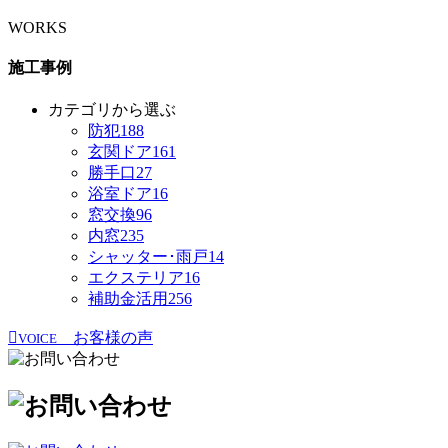
WORKS
施工事例
カテゴリから選ぶ
防犯
188
玄関ドア
161
勝手口
27
浴室ドア
16
窓交換
96
内窓
235
シャッター･雨戸
14
エクステリア
16
補助金活用
256
お客様の声
VOICE