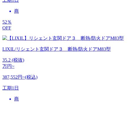
工期
1日
商
52
％
OFF
LIXIL/リシェント玄関ドア３ 断熱/防火ドアM83型
35.2
(税抜)
万円~
387,552円~(税込)
工期
1日
商