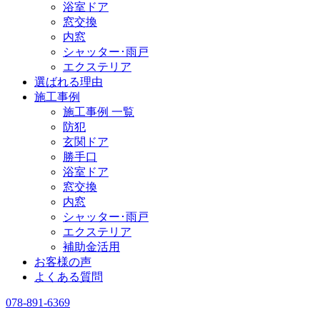
浴室ドア
窓交換
内窓
シャッター･雨戸
エクステリア
選ばれる理由
施工事例
施工事例 一覧
防犯
玄関ドア
勝手口
浴室ドア
窓交換
内窓
シャッター･雨戸
エクステリア
補助金活用
お客様の声
よくある質問
078-891-6369