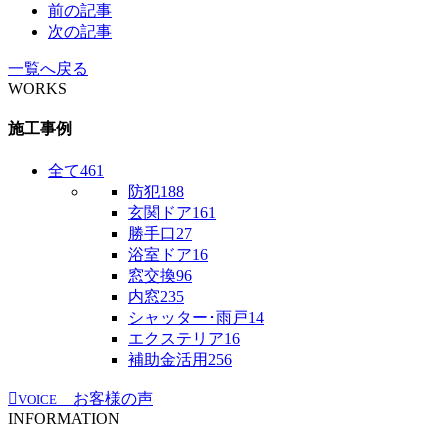
前の記事
次の記事
一覧へ戻る
WORKS
施工事例
全て
461
防犯
188
玄関ドア
161
勝手口
27
浴室ドア
16
窓交換
96
内窓
235
シャッター･雨戸
14
エクステリア
16
補助金活用
256
お客様の声
VOICE
INFORMATION