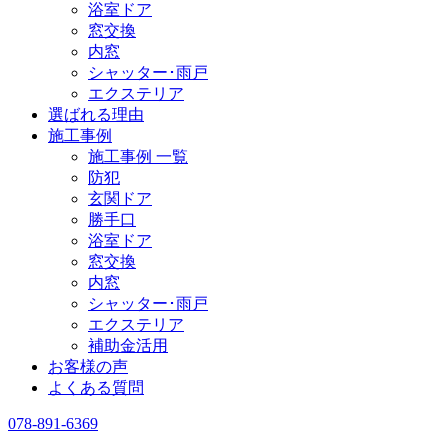
浴室ドア
窓交換
内窓
シャッター･雨戸
エクステリア
選ばれる理由
施工事例
施工事例 一覧
防犯
玄関ドア
勝手口
浴室ドア
窓交換
内窓
シャッター･雨戸
エクステリア
補助金活用
お客様の声
よくある質問
078-891-6369