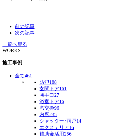
前の記事
次の記事
一覧へ戻る
WORKS
施工事例
全て
461
防犯
188
玄関ドア
161
勝手口
27
浴室ドア
16
窓交換
96
内窓
235
シャッター･雨戸
14
エクステリア
16
補助金活用
256