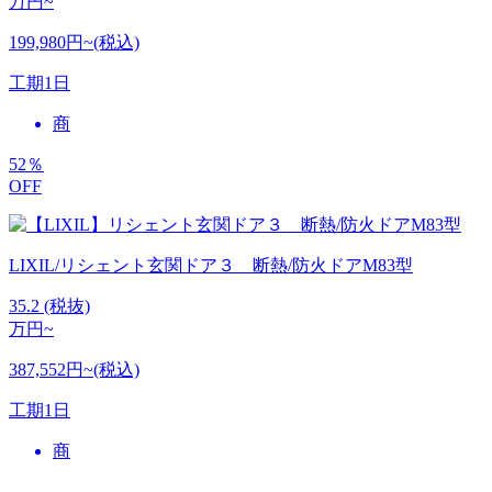
万円~
199,980円~(税込)
工期
1日
商
52
％
OFF
LIXIL/リシェント玄関ドア３ 断熱/防火ドアM83型
35.2
(税抜)
万円~
387,552円~(税込)
工期
1日
商