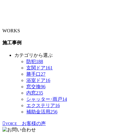
WORKS
施工事例
カテゴリから選ぶ
防犯
188
玄関ドア
161
勝手口
27
浴室ドア
16
窓交換
96
内窓
235
シャッター･雨戸
14
エクステリア
16
補助金活用
256
お客様の声
VOICE