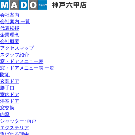
会社案内
会社案内 一覧
代表挨拶
企業理念
会社概要
アクセスマップ
スタッフ紹介
窓・ドアメニュー表
窓・ドアメニュー表 一覧
防犯
玄関ドア
勝手口
室内ドア
浴室ドア
窓交換
内窓
シャッター･雨戸
エクステリア
選ばれる理由