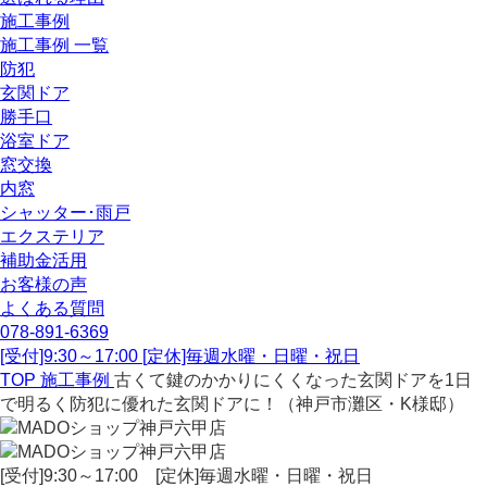
施工事例
施工事例 一覧
防犯
玄関ドア
勝手口
浴室ドア
窓交換
内窓
シャッター･雨戸
エクステリア
補助金活用
お客様の声
よくある質問
078-891-6369
[受付]9:30～17:00 [定休]毎週水曜・日曜・祝日
TOP
施工事例
古くて鍵のかかりにくくなった玄関ドアを1日
で明るく防犯に優れた玄関ドアに！（神戸市灘区・K様邸）
[受付]9:30～17:00 [定休]毎週水曜・日曜・祝日