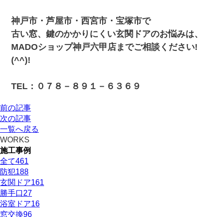
神戸市・芦屋市・西宮市・宝塚市で
古い窓、鍵のかかりにくい玄関ドアのお悩みは、
MADOショップ神戸六甲店までご相談ください!
(^^)!
TEL：０７８－８９１－６３６９
前の記事
次の記事
一覧へ戻る
WORKS
施工事例
全て
461
防犯
188
玄関ドア
161
勝手口
27
浴室ドア
16
窓交換
96