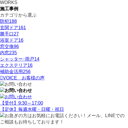
WORKS
施工事例
カテゴリから選ぶ
防犯
188
玄関ドア
161
勝手口
27
浴室ドア
16
窓交換
96
内窓
235
シャッター･雨戸
14
エクステリア
16
補助金活用
256
VOICE
お客様の声
【受付】9:30～17:00
【定休】毎週水曜・日曜・祝日