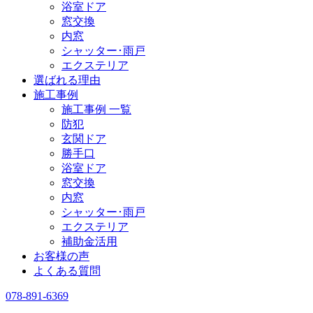
浴室ドア
窓交換
内窓
シャッター･雨戸
エクステリア
選ばれる理由
施工事例
施工事例 一覧
防犯
玄関ドア
勝手口
浴室ドア
窓交換
内窓
シャッター･雨戸
エクステリア
補助金活用
お客様の声
よくある質問
078-891-6369