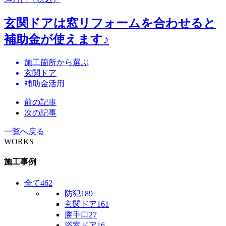
玄関ドアは窓リフォームを合わせると
補助金が使えます♪
施工箇所から選ぶ
玄関ドア
補助金活用
前の記事
次の記事
一覧へ戻る
WORKS
施工事例
全て
462
防犯
189
玄関ドア
161
勝手口
27
浴室ドア
16