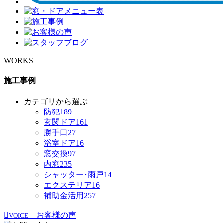
WORKS
施工事例
カテゴリから選ぶ
防犯
189
玄関ドア
161
勝手口
27
浴室ドア
16
窓交換
97
内窓
235
シャッター･雨戸
14
エクステリア
16
補助金活用
257
お客様の声
VOICE