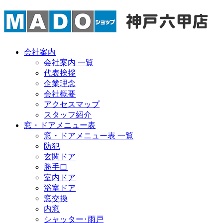
会社案内
会社案内 一覧
代表挨拶
企業理念
会社概要
アクセスマップ
スタッフ紹介
窓・ドアメニュー表
窓・ドアメニュー表 一覧
防犯
玄関ドア
勝手口
室内ドア
浴室ドア
窓交換
内窓
シャッター･雨戸