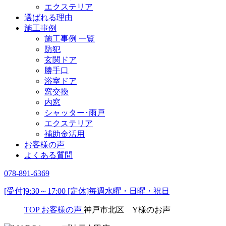
エクステリア
選ばれる理由
施工事例
施工事例 一覧
防犯
玄関ドア
勝手口
浴室ドア
窓交換
内窓
シャッター･雨戸
エクステリア
補助金活用
お客様の声
よくある質問
078-891-6369
[受付]9:30～17:00 [定休]毎週水曜・日曜・祝日
TOP
お客様の声
神戸市北区 Y様のお声