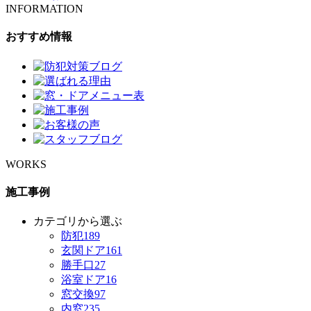
INFORMATION
おすすめ情報
WORKS
施工事例
カテゴリから選ぶ
防犯
189
玄関ドア
161
勝手口
27
浴室ドア
16
窓交換
97
内窓
235