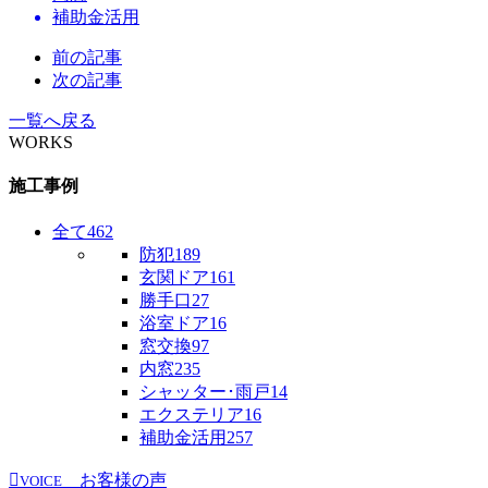
補助金活用
前の記事
次の記事
一覧へ戻る
WORKS
施工事例
全て
462
防犯
189
玄関ドア
161
勝手口
27
浴室ドア
16
窓交換
97
内窓
235
シャッター･雨戸
14
エクステリア
16
補助金活用
257
お客様の声
VOICE