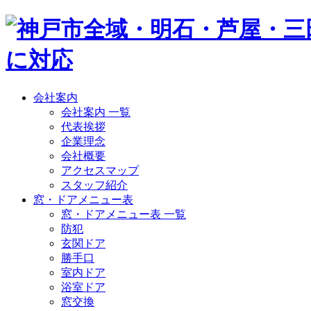
会社案内
会社案内 一覧
代表挨拶
企業理念
会社概要
アクセスマップ
スタッフ紹介
窓・ドアメニュー表
窓・ドアメニュー表 一覧
防犯
玄関ドア
勝手口
室内ドア
浴室ドア
窓交換