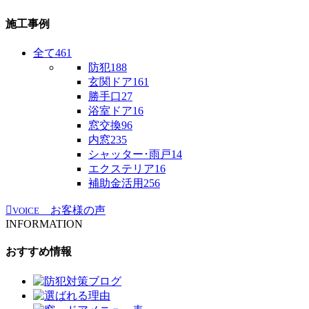
施工事例
全て
461
防犯
188
玄関ドア
161
勝手口
27
浴室ドア
16
窓交換
96
内窓
235
シャッター･雨戸
14
エクステリア
16
補助金活用
256
お客様の声
VOICE
INFORMATION
おすすめ情報