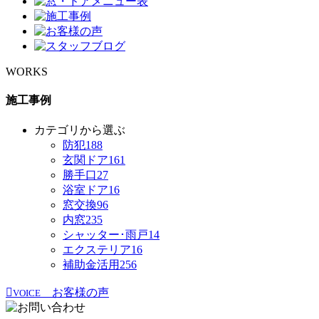
WORKS
施工事例
カテゴリから選ぶ
防犯
188
玄関ドア
161
勝手口
27
浴室ドア
16
窓交換
96
内窓
235
シャッター･雨戸
14
エクステリア
16
補助金活用
256
お客様の声
VOICE