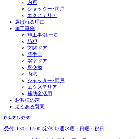
内窓
シャッター･雨戸
エクステリア
選ばれる理由
施工事例
施工事例 一覧
防犯
玄関ドア
勝手口
浴室ドア
窓交換
内窓
シャッター･雨戸
エクステリア
補助金活用
お客様の声
よくある質問
078-891-6369
[受付]9:30～17:00 [定休]毎週水曜・日曜・祝日