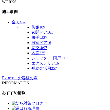
WORKS
施工事例
全て
462
防犯
189
玄関ドア
161
勝手口
27
浴室ドア
16
窓交換
97
内窓
235
シャッター･雨戸
14
エクステリア
16
補助金活用
257
お客様の声
VOICE
INFORMATION
おすすめ情報