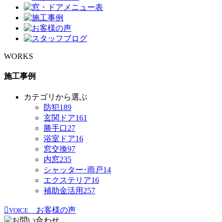
WORKS
施工事例
カテゴリから選ぶ
防犯
189
玄関ドア
161
勝手口
27
浴室ドア
16
窓交換
97
内窓
235
シャッター･雨戸
14
エクステリア
16
補助金活用
257
お客様の声
VOICE