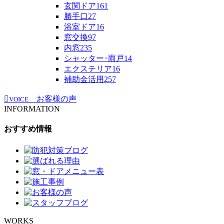
玄関ドア
161
勝手口
27
浴室ドア
16
窓交換
97
内窓
235
シャッター･雨戸
14
エクステリア
16
補助金活用
257
お客様の声
VOICE
INFORMATION
おすすめ情報
WORKS