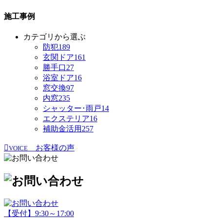
施工事例
カテゴリから選ぶ
防犯
189
玄関ドア
161
勝手口
27
浴室ドア
16
窓交換
97
内窓
235
シャッター･雨戸
14
エクステリア
16
補助金活用
257
お客様の声
VOICE
【受付】9:30～17:00