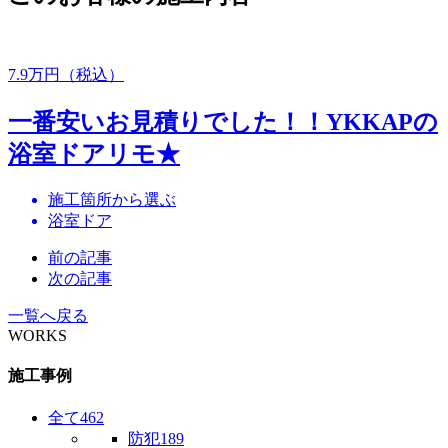
7.9
万円（税込）
一番安いお見積りでした！！YKKAPの
浴室ドアリモ★
施工箇所から選ぶ
浴室ドア
前の記事
次の記事
一覧へ戻る
WORKS
施工事例
全て
462
防犯
189