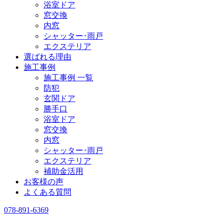
浴室ドア
窓交換
内窓
シャッター･雨戸
エクステリア
選ばれる理由
施工事例
施工事例 一覧
防犯
玄関ドア
勝手口
浴室ドア
窓交換
内窓
シャッター･雨戸
エクステリア
補助金活用
お客様の声
よくある質問
078-891-6369