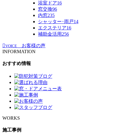
浴室ドア
16
窓交換
96
内窓
235
シャッター･雨戸
14
エクステリア
16
補助金活用
256
お客様の声
VOICE
INFORMATION
おすすめ情報
WORKS
施工事例