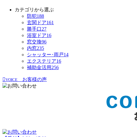
カテゴリから選ぶ
防犯
188
玄関ドア
161
勝手口
27
浴室ドア
16
窓交換
96
内窓
235
シャッター･雨戸
14
エクステリア
16
補助金活用
256
お客様の声
VOICE