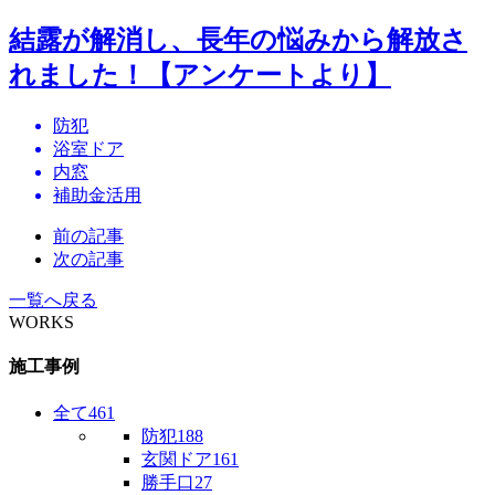
結露が解消し、長年の悩みから解放さ
れました！【アンケートより】
防犯
浴室ドア
内窓
補助金活用
前の記事
次の記事
一覧へ戻る
WORKS
施工事例
全て
461
防犯
188
玄関ドア
161
勝手口
27