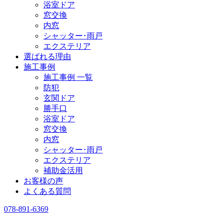
浴室ドア
窓交換
内窓
シャッター･雨戸
エクステリア
選ばれる理由
施工事例
施工事例 一覧
防犯
玄関ドア
勝手口
浴室ドア
窓交換
内窓
シャッター･雨戸
エクステリア
補助金活用
お客様の声
よくある質問
078-891-6369