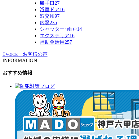
勝手口
27
浴室ドア
16
窓交換
97
内窓
235
シャッター･雨戸
14
エクステリア
16
補助金活用
257
お客様の声
VOICE
INFORMATION
おすすめ情報