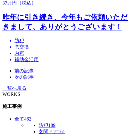
37
万円（税込）
昨年に引き続き、今年もご依頼いただ
きまして、ありがとうございます！
防犯
窓交換
内窓
補助金活用
前の記事
次の記事
一覧へ戻る
WORKS
施工事例
全て
462
防犯
189
玄関ドア
161