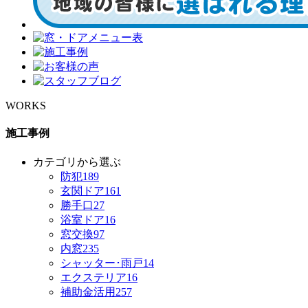
WORKS
施工事例
カテゴリから選ぶ
防犯
189
玄関ドア
161
勝手口
27
浴室ドア
16
窓交換
97
内窓
235
シャッター･雨戸
14
エクステリア
16
補助金活用
257