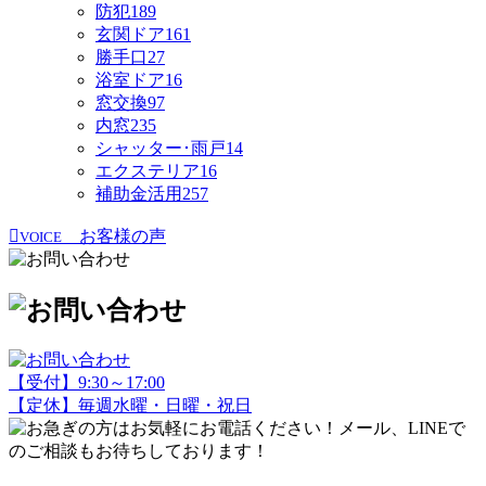
防犯
189
玄関ドア
161
勝手口
27
浴室ドア
16
窓交換
97
内窓
235
シャッター･雨戸
14
エクステリア
16
補助金活用
257
お客様の声
VOICE
【受付】9:30～17:00
【定休】毎週水曜・日曜・祝日