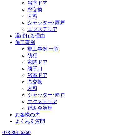
浴室ドア
窓交換
内窓
シャッター･雨戸
エクステリア
選ばれる理由
施工事例
施工事例 一覧
防犯
玄関ドア
勝手口
浴室ドア
窓交換
内窓
シャッター･雨戸
エクステリア
補助金活用
お客様の声
よくある質問
078-891-6369