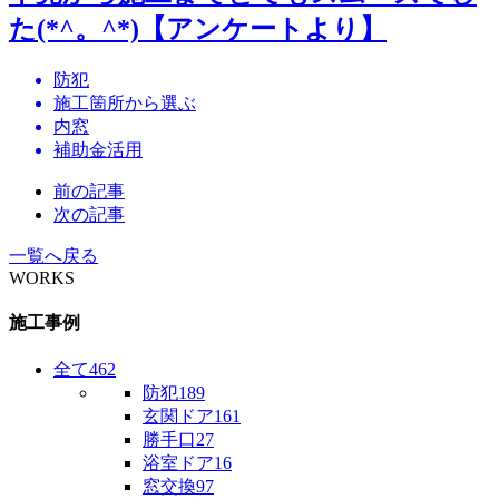
た(*^。^*)【アンケートより】
防犯
施工箇所から選ぶ
内窓
補助金活用
前の記事
次の記事
一覧へ戻る
WORKS
施工事例
全て
462
防犯
189
玄関ドア
161
勝手口
27
浴室ドア
16
窓交換
97