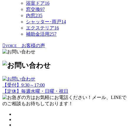
浴室ドア
16
窓交換
97
内窓
235
シャッター･雨戸
14
エクステリア
16
補助金活用
257
お客様の声
VOICE
【受付】9:30～17:00
【定休】毎週水曜・日曜・祝日