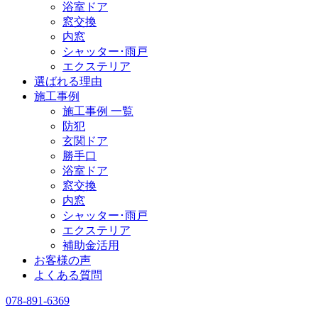
浴室ドア
窓交換
内窓
シャッター･雨戸
エクステリア
選ばれる理由
施工事例
施工事例 一覧
防犯
玄関ドア
勝手口
浴室ドア
窓交換
内窓
シャッター･雨戸
エクステリア
補助金活用
お客様の声
よくある質問
078-891-6369