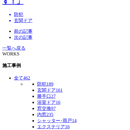
す！」
防犯
玄関ドア
前の記事
次の記事
一覧へ戻る
WORKS
施工事例
全て
462
防犯
189
玄関ドア
161
勝手口
27
浴室ドア
16
窓交換
97
内窓
235
シャッター･雨戸
14
エクステリア
16