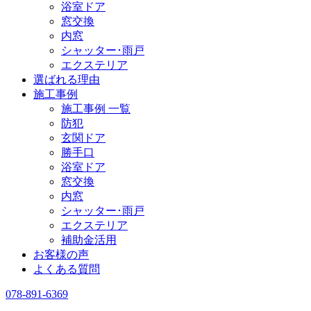
浴室ドア
窓交換
内窓
シャッター･雨戸
エクステリア
選ばれる理由
施工事例
施工事例 一覧
防犯
玄関ドア
勝手口
浴室ドア
窓交換
内窓
シャッター･雨戸
エクステリア
補助金活用
お客様の声
よくある質問
078-891-6369