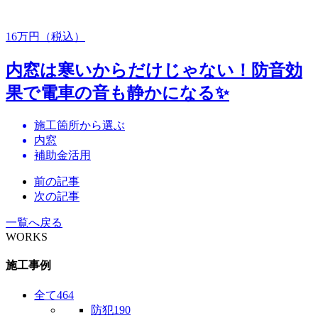
16
万円（税込）
内窓は寒いからだけじゃない！防音効
果で電車の音も静かになる✨
施工箇所から選ぶ
内窓
補助金活用
前の記事
次の記事
一覧へ戻る
WORKS
施工事例
全て
464
防犯
190