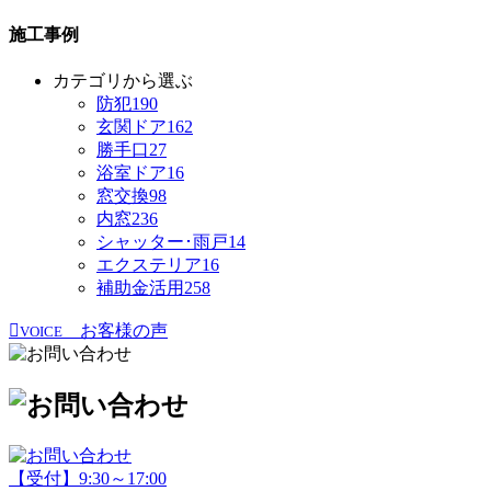
施工事例
カテゴリから選ぶ
防犯
190
玄関ドア
162
勝手口
27
浴室ドア
16
窓交換
98
内窓
236
シャッター･雨戸
14
エクステリア
16
補助金活用
258
お客様の声
VOICE
【受付】9:30～17:00