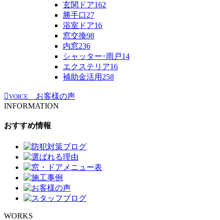
玄関ドア
162
勝手口
27
浴室ドア
16
窓交換
98
内窓
236
シャッター･雨戸
14
エクステリア
16
補助金活用
258
お客様の声
VOICE
INFORMATION
おすすめ情報
WORKS