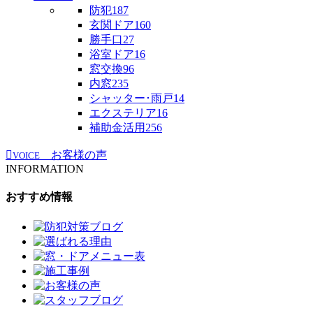
防犯
187
玄関ドア
160
勝手口
27
浴室ドア
16
窓交換
96
内窓
235
シャッター･雨戸
14
エクステリア
16
補助金活用
256
お客様の声
VOICE
INFORMATION
おすすめ情報