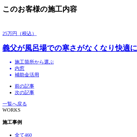
このお客様の施工内容
25
万円（税込）
義父が風呂場での寒さがなくなり快適に
施工箇所から選ぶ
内窓
補助金活用
前の記事
次の記事
一覧へ戻る
WORKS
施工事例
全て
460