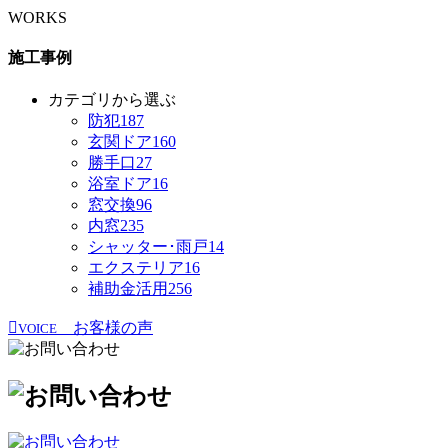
WORKS
施工事例
カテゴリから選ぶ
防犯
187
玄関ドア
160
勝手口
27
浴室ドア
16
窓交換
96
内窓
235
シャッター･雨戸
14
エクステリア
16
補助金活用
256
お客様の声
VOICE