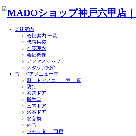
会社案内
会社案内 一覧
代表挨拶
企業理念
会社概要
アクセスマップ
スタッフ紹介
窓・ドアメニュー表
窓・ドアメニュー表 一覧
防犯
玄関ドア
勝手口
室内ドア
浴室ドア
窓交換
内窓
シャッター･雨戸