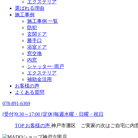
エクステリア
選ばれる理由
施工事例
施工事例 一覧
防犯
玄関ドア
勝手口
浴室ドア
窓交換
内窓
シャッター･雨戸
エクステリア
補助金活用
お客様の声
よくある質問
078-891-6369
[受付]9:30～17:00 [定休]毎週水曜・日曜・祝日
TOP
お客様の声
神戸市灘区 ご実家の次はご自宅に内