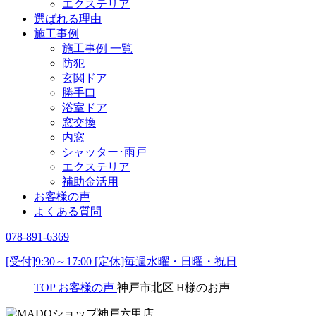
エクステリア
選ばれる理由
施工事例
施工事例 一覧
防犯
玄関ドア
勝手口
浴室ドア
窓交換
内窓
シャッター･雨戸
エクステリア
補助金活用
お客様の声
よくある質問
078-891-6369
[受付]9:30～17:00 [定休]毎週水曜・日曜・祝日
TOP
お客様の声
神戸市北区 H様のお声