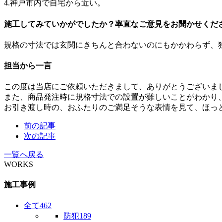
4.神戸市内で自宅から近い。
施工してみていかがでしたか？率直なご意見をお聞かせくだ
規格の寸法では玄関にきちんと合わないのにもかかわらず、
担当から一言
この度は当店にご依頼いただきまして、ありがとうございま
また、商品発注時に規格寸法での設置が難しいことがわかり
お引き渡し時の、おふたりのご満足そうな表情を見て、ほっとし
前の記事
次の記事
一覧へ戻る
WORKS
施工事例
全て
462
防犯
189