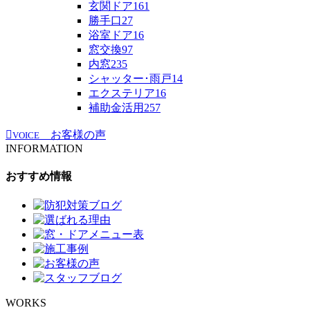
玄関ドア
161
勝手口
27
浴室ドア
16
窓交換
97
内窓
235
シャッター･雨戸
14
エクステリア
16
補助金活用
257
お客様の声
VOICE
INFORMATION
おすすめ情報
WORKS