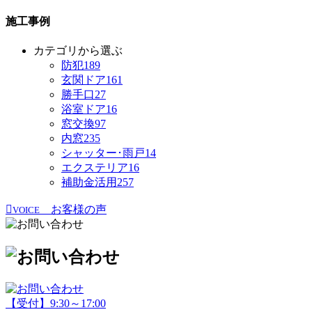
施工事例
カテゴリから選ぶ
防犯
189
玄関ドア
161
勝手口
27
浴室ドア
16
窓交換
97
内窓
235
シャッター･雨戸
14
エクステリア
16
補助金活用
257
お客様の声
VOICE
【受付】9:30～17:00