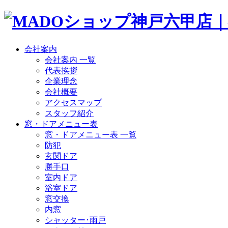
会社案内
会社案内 一覧
代表挨拶
企業理念
会社概要
アクセスマップ
スタッフ紹介
窓・ドアメニュー表
窓・ドアメニュー表 一覧
防犯
玄関ドア
勝手口
室内ドア
浴室ドア
窓交換
内窓
シャッター･雨戸