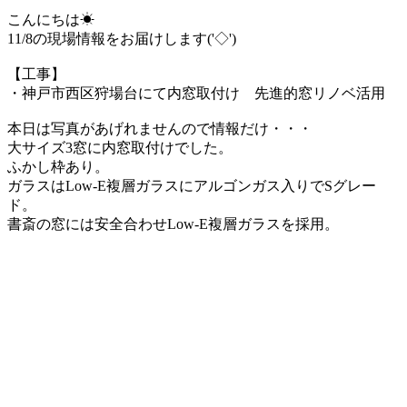
こんにちは☀
11/8の現場情報をお届けします('◇')ゞ
【工事】
・神戸市西区狩場台にて内窓取付け 先進的窓リノベ活用
本日は写真があげれませんので情報だけ・・・
大サイズ3窓に内窓取付けでした。
ふかし枠あり。
ガラスはLow-E複層ガラスにアルゴンガス入りでSグレー
ド。
書斎の窓には安全合わせLow-E複層ガラスを採用。