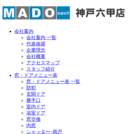
会社案内
会社案内 一覧
代表挨拶
企業理念
会社概要
アクセスマップ
スタッフ紹介
窓・ドアメニュー表
窓・ドアメニュー表 一覧
防犯
玄関ドア
勝手口
室内ドア
浴室ドア
窓交換
内窓
シャッター･雨戸