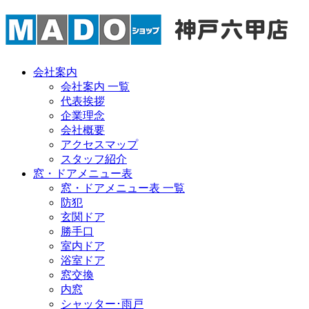
会社案内
会社案内 一覧
代表挨拶
企業理念
会社概要
アクセスマップ
スタッフ紹介
窓・ドアメニュー表
窓・ドアメニュー表 一覧
防犯
玄関ドア
勝手口
室内ドア
浴室ドア
窓交換
内窓
シャッター･雨戸