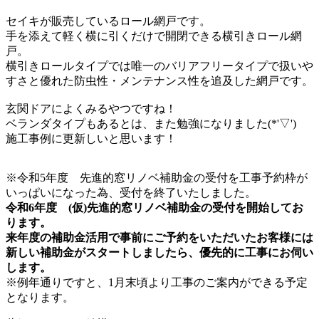
セイキが販売しているロール網戸です。
手を添えて軽く横に引くだけで開閉できる横引きロール網
戸。
横引きロールタイプでは唯一のバリアフリータイプで扱いや
すさと優れた防虫性・メンテナンス性を追及した網戸です。
玄関ドアによくみるやつですね！
ベランダタイプもあるとは、また勉強になりました(*'▽')
施工事例に更新しいと思います！
※令和5年度 先進的窓リノベ補助金の受付を
工事予約枠が
いっぱいになった為、受付を終了いたしました。
令和6年度 (仮)先進的窓リノベ補助金の受付を開始してお
ります。
来年度の補助金活用で事前にご予約をいただいたお客様には
新しい補助金がスタートしましたら、優先的に工事にお伺い
します。
※例年通りですと、1月末頃より工事のご案内ができる予定
となります。