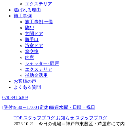
エクステリア
選ばれる理由
施工事例
施工事例 一覧
防犯
玄関ドア
勝手口
浴室ドア
窓交換
内窓
シャッター･雨戸
エクステリア
補助金活用
お客様の声
よくある質問
078-891-6369
[受付]9:30～17:00 [定休]毎週水曜・日曜・祝日
TOP
スタッフブログ
お知らせ
スタッフブログ
2023.10.21 今日の現場～神戸市東灘区・芦屋市にて内