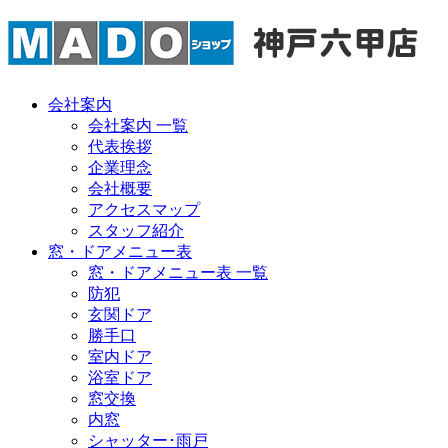
会社案内
会社案内 一覧
代表挨拶
企業理念
会社概要
アクセスマップ
スタッフ紹介
窓・ドアメニュー表
窓・ドアメニュー表 一覧
防犯
玄関ドア
勝手口
室内ドア
浴室ドア
窓交換
内窓
シャッター･雨戸