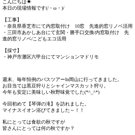
こんにちは☀
本日の現場情報です(/・ω・)/
【工事】
・奈良県香芝市にて内窓取付け 10窓 先進的窓リノベ活用
・三田市あかしあ台にて玄関・勝手口交換/内窓取付け 先
進的窓リノベ/こどもエコ活用
【採寸】
・神戸市灘区六甲台にてマンションマドリモ
週末、毎年恒例のバスツアーIn岡山に行ってきました。
お目当ては黒豆狩りとシャインマスカット狩り。
今年も安定に美味しい秋野味覚でした(*^_^*)
今回初めて【琴弾の滝】を訪れました。
マイナスイオン浴びてきました～！！
私にとっては食欲の秋ですが
皆さんにとっては何の秋ですか？