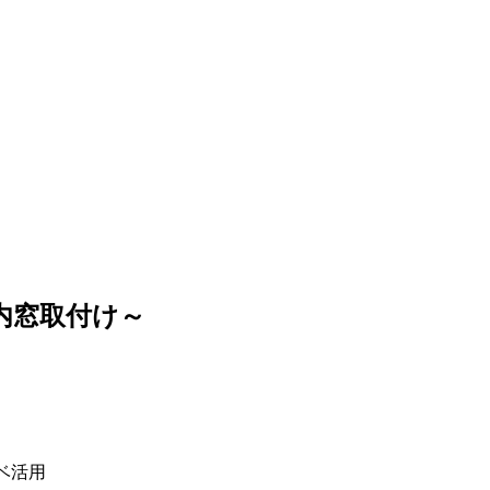
に内窓取付け～
ベ活用