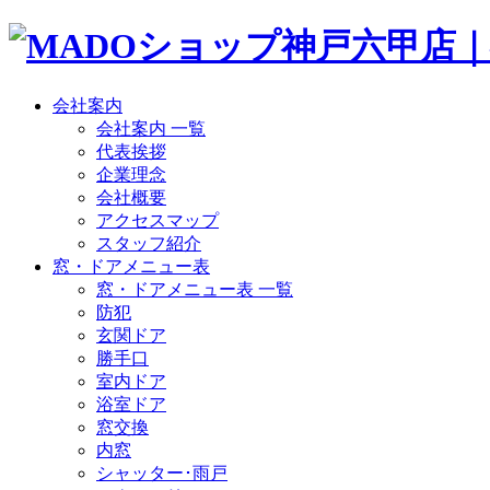
会社案内
会社案内 一覧
代表挨拶
企業理念
会社概要
アクセスマップ
スタッフ紹介
窓・ドアメニュー表
窓・ドアメニュー表 一覧
防犯
玄関ドア
勝手口
室内ドア
浴室ドア
窓交換
内窓
シャッター･雨戸