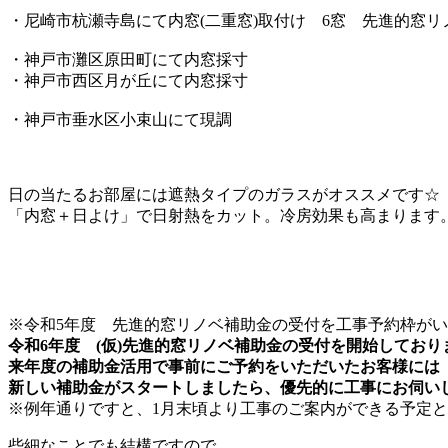
・尼崎市杭瀬寺島にて内窓(二重窓)取付け 6窓 先進的窓リ
・神戸市灘区原田町にて内窓採寸
・神戸市西区月が丘にて内窓採寸
・神戸市垂水区小束山にて現調
日の当たるお部屋には遮熱タイプのガラスがオススメです☆
「内窓＋日よけ」で日射熱をカット。冷房効果も高まります
※令和5年度 先進的窓リノベ補助金の受付を
工事予約枠がい
令和6年度 (仮)先進的窓リノベ補助金の受付を開始しており
来年度の補助金活用で事前にご予約をいただいたお客様には
新しい補助金がスタートしましたら、優先的に工事にお伺い
※例年通りですと、1月末頃より工事のご案内ができる予定
些細なことでも結構ですので、