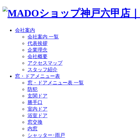
会社案内
会社案内 一覧
代表挨拶
企業理念
会社概要
アクセスマップ
スタッフ紹介
窓・ドアメニュー表
窓・ドアメニュー表 一覧
防犯
玄関ドア
勝手口
室内ドア
浴室ドア
窓交換
内窓
シャッター･雨戸