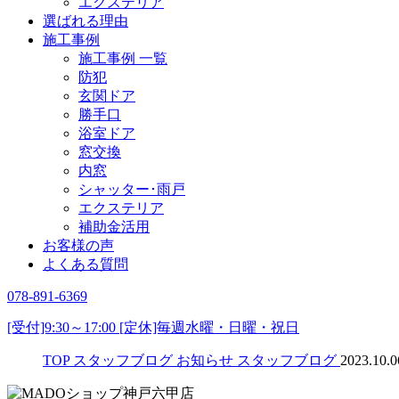
エクステリア
選ばれる理由
施工事例
施工事例 一覧
防犯
玄関ドア
勝手口
浴室ドア
窓交換
内窓
シャッター･雨戸
エクステリア
補助金活用
お客様の声
よくある質問
078-891-6369
[受付]9:30～17:00 [定休]毎週水曜・日曜・祝日
TOP
スタッフブログ
お知らせ
スタッフブログ
2023.