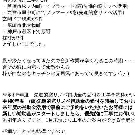
・芦屋市松ノ内町にてプラマード2窓(先進的窓リノベ活用)
・西宮市里中町にてプラマード9窓(先進的窓リノベ活用）
玄関ドア現調が2件
・尼崎市北大物町
・神戸市灘区下河原通
採寸が2件
と忙しい1日でした。
風が冷たくなってきたので台所作業が辛くなるこの時期・・
台所の窓に内窓って素敵やん☆
枠が白なのもキッチンの雰囲気にあってて良きです(; ･`д･´)
※令和5年度 先進的窓リノベ補助金の受付を
工事予約枠がい
令和6年度 (仮)先進的窓リノベ補助金の受付を開始しており
来年度の補助金活用で事前にご予約をいただいたお客様には
新しい補助金がスタートしましたら、優先的に工事にお伺い
※例年通りですと、1月末頃より工事のご案内ができる予定
些細なことでも結構ですので、