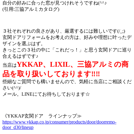
自分の好みに合った窓が見つけれそうですね(^^♪
(引用:三協アルミカタログ)
３社それぞれの良さがあり、厳選するには難しいです(/_;)
玄関ドアリフォームをお考えの方は、好みや理想に叶ったデ
ザインを選ぶはず。
きっとこの３社の中に「これだっ！」と思う玄関ドアに巡り
合えるはずです♪
YKKAP、LIXIL、三協アルミの商
当店は
品を取り扱いしております‼‼
些細なご質問でも構いませんので、気軽に当店にご相談くだ
さい(^^)/
メール。LINEにてお待ちしております☆
《YKKAP玄関ドア ラインナップ≫
https://www.ykkap.co.jp/consumer/products/door/doorremo-
door_d30/lineup