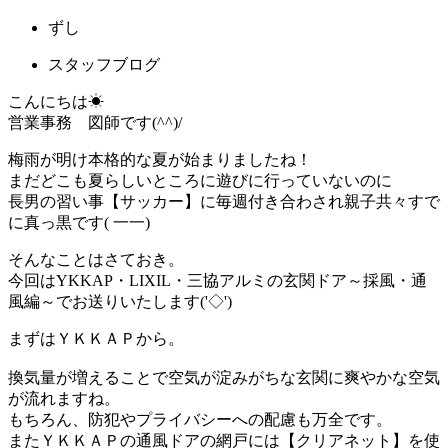
ずし
スタッフブログ
こんにちは☀
営業事務 図師です(^^)/
梅雨が明け本格的な夏が始まりましたね！
まだどこも夏らしいところに遊びに行っていないのに
長男の習い事【サッカー】に毎週付き合わされ親子共々すで
に真っ黒です( 一一)
そんなことはさておき。
今回は
YKKAP・LIXIL・三協アルミの玄関ドア～採風・通
風編～でお送りいたします('◇')ゞ
まずはＹＫＫＡＰから。
換気量が増えることで空気が淀みがちな玄関に爽やかな空気
が流れますね。
もちろん、防犯やプライバシーへの配慮も万全です。
またＹＫＫＡＰの通風ドアの網戸には【クリアネット】を使