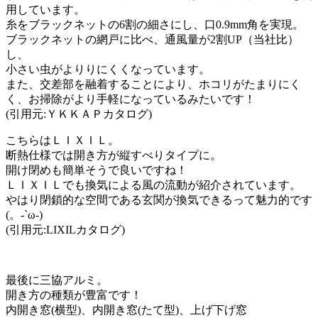
用しています。
糸をブラックネットの6割の細さにし、口0.9mm角を実現。
ブラックネットの網戸に比べ、通風量が2割UP（当社比）
し、
小さい虫がよりりにくくなっています。
また、交差部を融着することにより、ホコリがたまりにく
く、お掃除がより手軽になっているみたいです！
(引用元:ＹＫＫＡＰカタログ)
こちらはＬＩＸＩＬ。
断熱仕様では開き方が縦すべりタイプに。
開け閉めも簡単そうで良いですね！
ＬＩＸＩＬでも換気による風の流動が紹介されています。
やはり閉鎖的な空間である玄関が換気できるって魅力的です
(。-`ω-)
(引用元:LIXILカタログ)
最後に三協アルミ。
開き方の種類が豊富です！
内開き窓(横型)、内開き窓(たて型)、上げ下げ窓