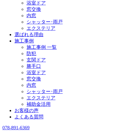
浴室ドア
窓交換
内窓
シャッター･雨戸
エクステリア
選ばれる理由
施工事例
施工事例 一覧
防犯
玄関ドア
勝手口
浴室ドア
窓交換
内窓
シャッター･雨戸
エクステリア
補助金活用
お客様の声
よくある質問
078-891-6369