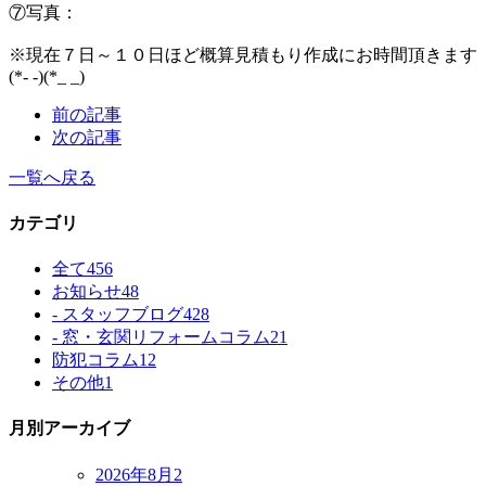
⑦写真：
※現在７日～１０日ほど概算見積もり作成にお時間頂きます
(*- -)(*_ _)
前の記事
次の記事
一覧へ戻る
カテゴリ
全て
456
お知らせ
48
- スタッフブログ
428
- 窓・玄関リフォームコラム
21
防犯コラム
12
その他
1
月別アーカイブ
2026年8月
2