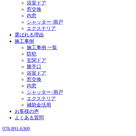
浴室ドア
窓交換
内窓
シャッター･雨戸
エクステリア
選ばれる理由
施工事例
施工事例 一覧
防犯
玄関ドア
勝手口
浴室ドア
窓交換
内窓
シャッター･雨戸
エクステリア
補助金活用
お客様の声
よくある質問
078-891-6369