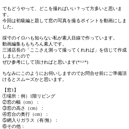
でもどうやって、どこを撮ればいい？って方多いと思いま
す。
今回は初級編と題して窓の写真を撮るポイントを動画にしま
した。
採寸のイロハも知らない私が素人目線で作っています。
動画編集ももちろん素人です。
三浦店長の「ここさえ測って撮ってくれれば」を信じて作成
しましたので
ぜひ参考にして頂ければと思います(*^^*)
ちなみにこのようにお伺いしますのでお問合せ前にご準備頂
けるとスムーズかと思います。
【窓1】
①場所：例）1階リビング
②窓の幅（cm）：
③窓の高さ（cm）：
④窓台の奥行（cm）：
⑤網入りガラス（有/無）：
⑥その他：