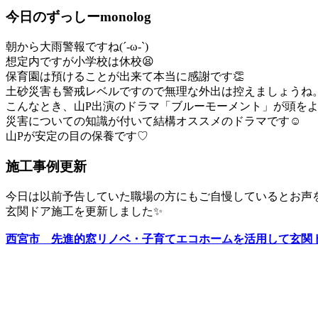
今日のずっしーmonolog
朝から大雨警報ですね(´-ω-`)
想定内ですが小学校は休校😫
保育園は預けることが出来て本当に感謝です👏
土砂災害も警戒レベルですので無理な外出は控えましょうね
こんなとき、山P出演のドラマ「ブルーモーメント」が頭を
災害についての知識が付いて結構オススメのドラマです☺
山Pが安定の目の保養です♡
施工事例更新
今日は以前予告していた職場の方にもご自慢しているとお声
玄関ドア施工を更新しました✨
西宮市 先進的窓リノベ・子育てエコホームを活用して玄関ド