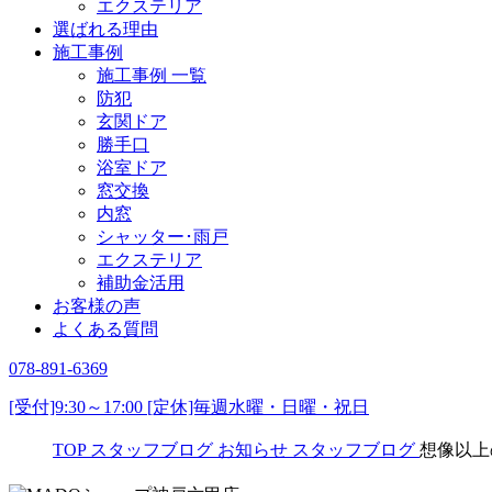
エクステリア
選ばれる理由
施工事例
施工事例 一覧
防犯
玄関ドア
勝手口
浴室ドア
窓交換
内窓
シャッター･雨戸
エクステリア
補助金活用
お客様の声
よくある質問
078-891-6369
[受付]9:30～17:00 [定休]毎週水曜・日曜・祝日
TOP
スタッフブログ
お知らせ
スタッフブログ
想像以上