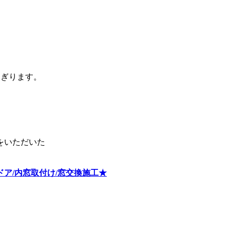
。
よぎります。
をいただいた
ア/内窓取付け/窓交換施工★