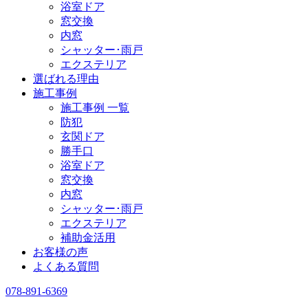
浴室ドア
窓交換
内窓
シャッター･雨戸
エクステリア
選ばれる理由
施工事例
施工事例 一覧
防犯
玄関ドア
勝手口
浴室ドア
窓交換
内窓
シャッター･雨戸
エクステリア
補助金活用
お客様の声
よくある質問
078-891-6369