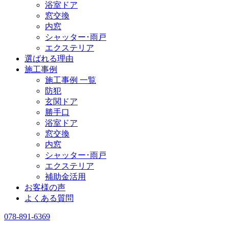
浴室ドア
窓交換
内窓
シャッター･雨戸
エクステリア
選ばれる理由
施工事例
施工事例 一覧
防犯
玄関ドア
勝手口
浴室ドア
窓交換
内窓
シャッター･雨戸
エクステリア
補助金活用
お客様の声
よくある質問
078-891-6369