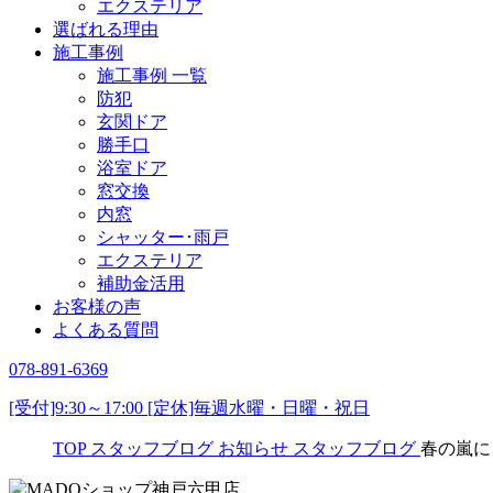
エクステリア
選ばれる理由
施工事例
施工事例 一覧
防犯
玄関ドア
勝手口
浴室ドア
窓交換
内窓
シャッター･雨戸
エクステリア
補助金活用
お客様の声
よくある質問
078-891-6369
[受付]9:30～17:00 [定休]毎週水曜・日曜・祝日
TOP
スタッフブログ
お知らせ
スタッフブログ
春の嵐に