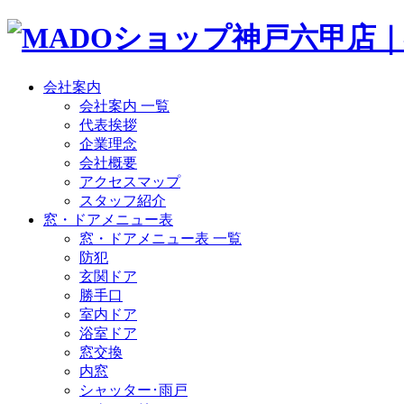
会社案内
会社案内 一覧
代表挨拶
企業理念
会社概要
アクセスマップ
スタッフ紹介
窓・ドアメニュー表
窓・ドアメニュー表 一覧
防犯
玄関ドア
勝手口
室内ドア
浴室ドア
窓交換
内窓
シャッター･雨戸