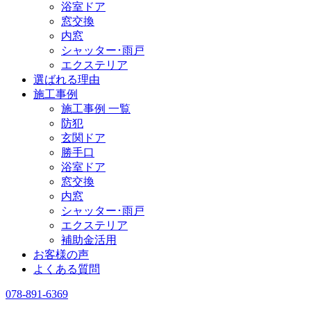
浴室ドア
窓交換
内窓
シャッター･雨戸
エクステリア
選ばれる理由
施工事例
施工事例 一覧
防犯
玄関ドア
勝手口
浴室ドア
窓交換
内窓
シャッター･雨戸
エクステリア
補助金活用
お客様の声
よくある質問
078-891-6369