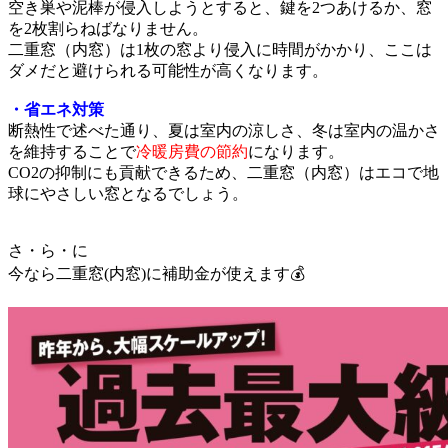
空き巣や泥棒が侵入しようとすると、鍵を2つあけるか、窓
を2枚割らねばなりません。
二重窓（内窓）は1枚の窓より侵入に時間がかかり、ここは
ダメだと避けられる可能性が高くなります。
・省エネ対策
断熱性で述べた通り、夏は室内の涼しさ、冬は室内の温かさ
を維持することで
冷暖房費の節約
になります。
CO2の抑制にも貢献できるため、二重窓（内窓）はエコで地
球にやさしい窓となるでしょう。
さ・ら・に
今なら二重窓(内窓)に補助金が使えます💰