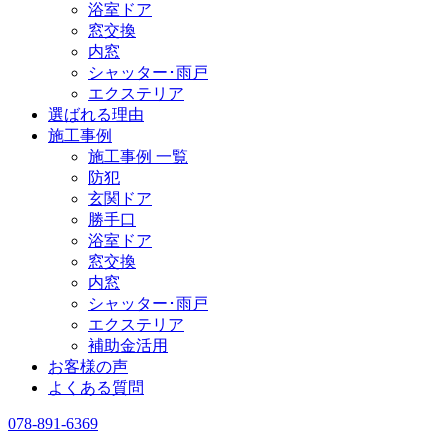
浴室ドア
窓交換
内窓
シャッター･雨戸
エクステリア
選ばれる理由
施工事例
施工事例 一覧
防犯
玄関ドア
勝手口
浴室ドア
窓交換
内窓
シャッター･雨戸
エクステリア
補助金活用
お客様の声
よくある質問
078-891-6369