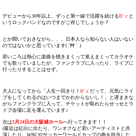
デビューから30年以上、ずっと第一線で活躍を続ける
B’ｚ
と
いうロックバンドなのですがご存じでしょうか？
とか聞いておきながら、、、日本人なら知らない人はいない
のではないかと思っています( ´艸｀)
若いころは熱心に楽曲を聴きまくって覚えまくってカラオケ
でも歌っていましたが、ファンクラブに入ったり、ライブに
行ったりすることはせず。
大人になってから「人生一回きり！
B’ｚ
だって、元気にライ
ブをしてくれるのはいつまでかわからないし！」と遅まきな
がらファンクラブに入って、チケットが取れたらせっせとラ
イブ会場に足を運んでいます♪
次は
5月24日の大阪城ホール
へ行ってきます！！
(最近は紅白に出たり、ワンオクなど若いアーティストと共
演したり、WBCやサッカーワールドカップの曲を担当した