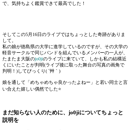
で、気持ちよく鑑賞できて最高でした！
そしてこの5月16日のライブではちょっとした奇跡がありま
して。
私の娘が徳島県の大学に進学しているのですが、その大学の
軽音サークルで同じバンドを組んでいるメンバーの一人が、
たまたま大阪の
jo0ji
のライブに来ていて、しかも私の結構近
くにいたことが判明(ライブ後に取った舞台の写真の画角で
判明！)してびっくり( ´艸｀)
娘を通して「めちゃめちゃ良かったよねー」と若い同士と言
い合えた嬉しい偶然でした⭐
まだ知らない人のために、jo0jiについてちょっと
説明を