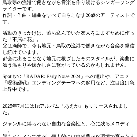
鳥取県の漁港で働きながら音楽を作り続けるシンガーソング
ライターです。
作詞・作曲・編曲をすべて自らこなす26歳のアーティストで
す。
活動のきっかけは、落ち込んでいた友人を励ますために作っ
た「不屈に花」。
父は漁師で、今も地元・鳥取の漁港で働きながら音楽を発信
し続けています。
都会に出ることなく地元に根ざしたそのスタイルが、楽曲に
漂う温もりや懐かしさに繋がっているのかもしれません。
Spotifyの「RADAR: Early Noise 2024」への選出や、アニメ
『呪術廻戦』エンディングテーマへの起用など、注目度は急
上昇中です。
2025年7月には1stアルバム『あえか』もリリースされまし
た。
ジャンルに縛られない自由な音楽性と、心に残るメロディ
ー。
顔もイケメンですが、個人的には自然豊かな環境で育った人