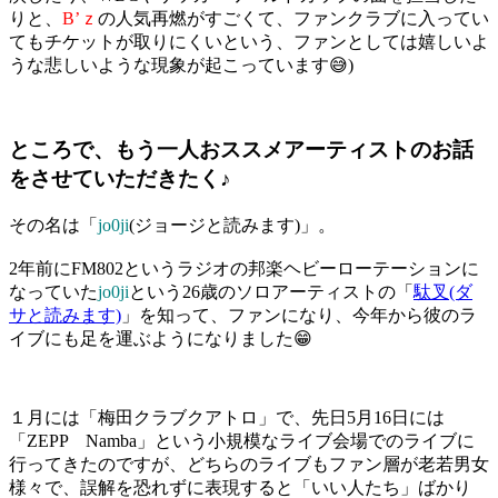
りと、
B’ｚ
の人気再燃がすごくて、ファンクラブに入ってい
てもチケットが取りにくいという、ファンとしては嬉しいよ
うな悲しいような現象が起こっています😅)
ところで、もう一人おススメアーティストのお話
をさせていただきたく♪
その名は「
jo0ji
(ジョージと読みます)」。
2年前にFM802というラジオの邦楽ヘビーローテーションに
なっていた
jo0ji
という26歳のソロアーティストの「
駄叉(ダ
サと読みます)
」を知って、ファンになり、今年から彼のラ
イブにも足を運ぶようになりました😁
１月には「梅田クラブクアトロ」で、先日5月16日には
「ZEPP Namba」という小規模なライブ会場でのライブに
行ってきたのですが、どちらのライブもファン層が老若男女
様々で、誤解を恐れずに表現すると「いい人たち」ばかり