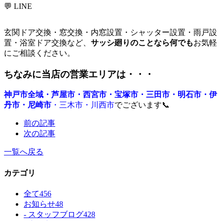
💬 LINE
玄関ドア交換・窓交換・内窓設置・シャッター設置・雨戸設
置・浴室ドア交換など、
サッシ廻りのことなら何でも
お気軽
にご相談ください。
ちなみに当店の営業エリアは・・・
神戸市全域・芦屋市・西宮市・宝塚市・三田市・明石市・伊
丹市・尼崎市
・三木市・川西市
でございます📞
前の記事
次の記事
一覧へ戻る
カテゴリ
全て
456
お知らせ
48
- スタッフブログ
428