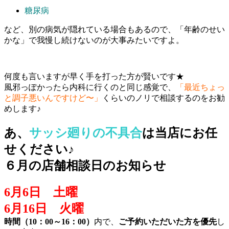
糖尿病
など、別の病気が隠れている場合もあるので、「年齢のせい
かな」で我慢し続けないのが大事みたいですよ。
何度も言いますが早く手を打った方が賢いです★
風邪っぽかったら内科に行くのと同じ感覚で、
「最近ちょっ
と調子悪いんですけど〜」
くらいのノリで相談するのをお勧
めします♪
あ、
サッシ廻りの不具合
は当店にお任
せください♪
６月の店舗相談日のお知らせ
6月6日 土曜
6月16日 火曜
時間（10：00～16：00）
内で、
ご予約いただいた方を優先
し