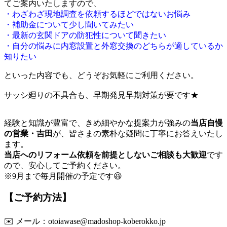
てご案内いたしますので、
・わざわざ現地調査を依頼するほどではないお悩み
・補助金について少し聞いてみたい
・最新の玄関ドアの防犯性について聞きたい
・自分の悩みに内窓設置と外窓交換のどちらが適しているか
知りたい
といった内容でも、どうぞお気軽にご利用ください。
サッシ廻りの不具合も、早期発見早期対策が要です★
経験と知識が豊富で、きめ細やかな提案力が強みの
当店自慢
の営業・吉田
が、皆さまの素朴な疑問に丁寧にお答えいたし
ます。
当店へのリフォーム依頼を前提としないご相談も大歓迎
です
ので、安心してご予約ください。
※9月まで毎月開催の予定です😆
【ご予約方法】
✉️ メール：
otoiawase@madoshop-koberokko.jp