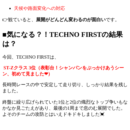
天候や路面変化への対応
👉観ていると、
展開がどんどん変わるのが面白い
です。
■気になる？！TECHNO FIRSTの結果
は？
今回、TECHNO FIRSTは、
ST-Zクラス 3位（表彰台！シャンパンをぶっかけあうシー
ン、初めて見ました❤）
長時間レースの中で安定して走り切り、しっかり結果を残し
ました。
終盤に繰り広げられていた1位と2位の熾烈なトップ争いもな
かなか見ごたえがあり、最後の1周まで息のむ展開でした。
よそのチームの攻防とはいえドキドキしました💓