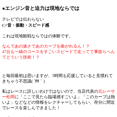
●エンジン音と迫力は現地ならでは
テレビでは伝わらない
👉
音・振動・スピード感
これは現地観戦ならではの体験です。
なんであの速さであのカーブを曲がれるん！？
47台も一緒のコースをすごいスピードで走ってて事故らへん
てどういう技術！？
と毎回最初は思いますが、5時間も応援していると見慣れて
きちゃう不思議( ´艸｀)
私はレースに詳しいわけではないので、当店代表の
元レーサ
ー松岡
に「ここで見たら臨場感すごいよ」「このカーブは熱
いよ」などなどの情報をレクチャーしてもらい、存分に間近
でレースを楽しんできました！