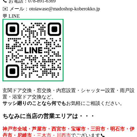
📞 お電話：078-891-6369
✉️ メール：
otoiawase@madoshop-koberokko.jp
💬 LINE
玄関ドア交換・窓交換・内窓設置・シャッター設置・雨戸設
置・浴室ドア交換など、
サッシ廻りのことなら何でも
お気軽にご相談ください。
ちなみに当店の営業エリアは・・・
神戸市全域・芦屋市・西宮市・宝塚市・三田市・明石市・伊
丹市・尼崎市
・三木市・川西市
でございます📞