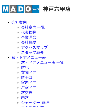
会社案内
会社案内 一覧
代表挨拶
企業理念
会社概要
アクセスマップ
スタッフ紹介
窓・ドアメニュー表
窓・ドアメニュー表 一覧
防犯
玄関ドア
勝手口
室内ドア
浴室ドア
窓交換
内窓
シャッター･雨戸