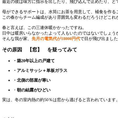
最近の彼は味方に指示を出したり、飛び込んで止めたり、と
母ができるサポートは、水筒にお茶を用意して、補食を作るこ
この春からチーム編成があり雰囲気も変わるだろうけどこれ
春と言えば、この三連休暖かかったですね。
日中は暖房いらなかったよって人もいたのではないでしょう
そんな我が家、
先月の電気代が18000円代
で目が飛び出ました
その原因 【窓】 を疑ってみて
・築20年以上の戸建て
・アルミサッシ＋単板ガラス
・北側の部屋が寒い
・
朝の結露がひどい
実は、冬の室内熱の約50％は窓から逃げると言われています