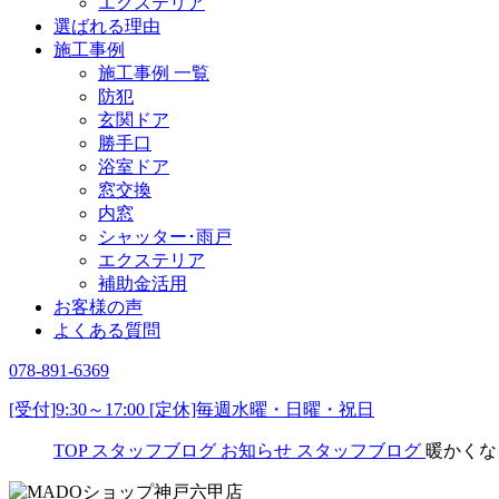
エクステリア
選ばれる理由
施工事例
施工事例 一覧
防犯
玄関ドア
勝手口
浴室ドア
窓交換
内窓
シャッター･雨戸
エクステリア
補助金活用
お客様の声
よくある質問
078-891-6369
[受付]9:30～17:00 [定休]毎週水曜・日曜・祝日
TOP
スタッフブログ
お知らせ
スタッフブログ
暖かくな