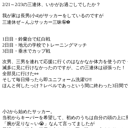
2/21～2/23の三連休、いかがお過ごしでしたか？
我が家は長男(小4)がサッカーをしているのですが
三連休ぜ～んぶサッカー三昧🤪⚽
1日目・鈴蘭台で紅白戦
2日目・地元の学校でトレーニングマッチ
3日目・垂水でカップ戦
次男、三男を連れて応援に行くのはなかなか体力を使うので
滅多に見に行けなかったのですが、この三連休は頑張った！
全部見に行けた👀
そして毎日帰ったら即ユニフォーム洗濯👕‼
ほんと何したっけ？レベルであっという間に終わった3日間
小2から始めたサッカー。
当初からキーパーを希望して、初めのうちは自分の頭の上に
「腕が足りな～い😭」なんて言ってましたが