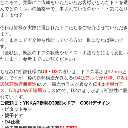
ところで、実際にご依頼をいただいたお客様がどんなドアを選
んでどのくらいの価格帯で工事されているのか・・・気になり
ますよね？
今日は皆様が実際に選ばれたドアたちをご紹介させていただき
ます。
今、まさにドア交換を検討している方の一助になれば幸いで
す。
（金額は、既設のドアの状態やサイズ・工法などにより変動い
たします、参考までにご覧ください）
ちなみに断熱仕様の
D4・D2
の違いは、ドアの厚さは
42ｍｍ
と
同じですが、枠の断熱構造が異なる(
D4はアルミ形材枠、D2は
辺縁部熱遮断構造
)のと、採光ガラスが異なる(
D4は複層ガラ
ス、D2はLow-E複層ガラス
)ので、D2のほうがより断熱性に優
れています。
ご依頼１：YKKAP断熱D30防火ドア C08Hデザイン
・ピタットキー
・親子ドア
・D4仕様