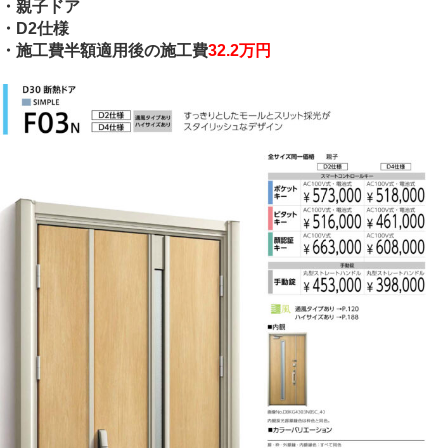
・親子ドア
・D2仕様
・施工費半額適用後の施工費
32.2万円