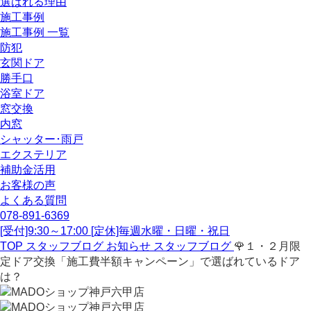
選ばれる理由
施工事例
施工事例 一覧
防犯
玄関ドア
勝手口
浴室ドア
窓交換
内窓
シャッター･雨戸
エクステリア
補助金活用
お客様の声
よくある質問
078-891-6369
[受付]9:30～17:00 [定休]毎週水曜・日曜・祝日
TOP
スタッフブログ
お知らせ
スタッフブログ
🌹１・２月限
定ドア交換「施工費半額キャンペーン」で選ばれているドア
は？