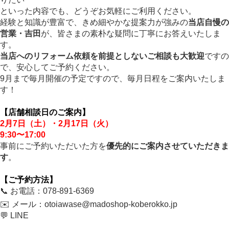
といった内容でも、どうぞお気軽にご利用ください。
経験と知識が豊富で、きめ細やかな提案力が強みの
当店自慢の
営業・吉田
が、皆さまの素朴な疑問に丁寧にお答えいたしま
す。
当店へのリフォーム依頼を前提としないご相談も大歓迎
ですの
で、安心してご予約ください。
9月まで毎月開催の予定ですので、毎月日程をご案内いたしま
す！
【店舗相談日のご案内】
2月7日（土）・2月17日（火）
9:30〜17:00
事前にご予約いただいた方を
優先的にご案内させていただきま
す
。
【ご予約方法】
📞 お電話：078-891-6369
✉️ メール：
otoiawase@madoshop-koberokko.jp
💬 LINE