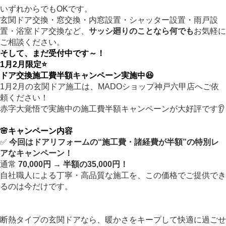
いずれからでもOKです。
玄関ドア交換・窓交換・内窓設置・シャッター設置・雨戸設
置・浴室ドア交換など、
サッシ廻りのことなら何でも
お気軽に
ご相談ください。
そして、まだ受付中です～！
1月2月限定⭐
ドア交換施工費半額キャンペーン実施中😆
1月2月の玄関ドア施工は、MADOショップ神戸六甲店へご依
頼ください！
赤字大覚悟で実施中の施工費半額キャンペーンが大好評です👂
🌸キャンペーン内容
✅
今回はドアリフォームの“施工費・諸経費が半額”の特別レ
アなキャンペーン！
通常
70,000円 → 半額の35,000円！
自社職人による丁寧・高品質な施工を、この価格でご提供でき
るのは今だけです。
断熱タイプの玄関ドアなら、暖かさをキープして快適に過ごせ