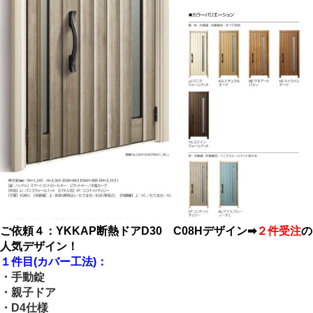
ご依頼４：YKKAP断熱ドアD30 C08Hデザイン➡
２件受注
の
人気デザイン！
１件目(カバー工法)：
・手動錠
・親子ドア
・D4仕様