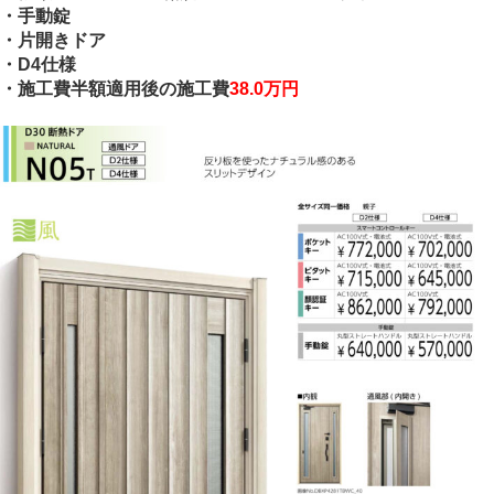
・手動錠
・片開きドア
・D4仕様
・施工費半額適用後の施工費
38.0万円