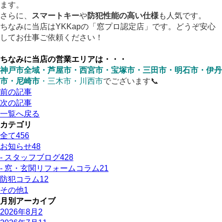
ます。
さらに、
スマートキー
や
防犯性能の高い仕様
も人気です。
ちなみに当店はYKKapの「窓プロ認定店」です。どうぞ安心
してお仕事ご依頼ください！
ちなみに当店の営業エリアは・・・
神戸市全域・芦屋市・西宮市・宝塚市・三田市・明石市・伊丹
市・尼崎市
・三木市・川西市
でございます📞
前の記事
次の記事
一覧へ戻る
カテゴリ
全て
456
お知らせ
48
- スタッフブログ
428
- 窓・玄関リフォームコラム
21
防犯コラム
12
その他
1
月別アーカイブ
2026年8月
2