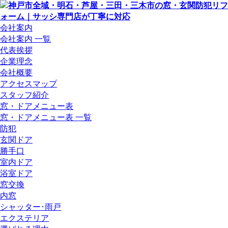
会社案内
会社案内 一覧
代表挨拶
企業理念
会社概要
アクセスマップ
スタッフ紹介
窓・ドアメニュー表
窓・ドアメニュー表 一覧
防犯
玄関ドア
勝手口
室内ドア
浴室ドア
窓交換
内窓
シャッター･雨戸
エクステリア