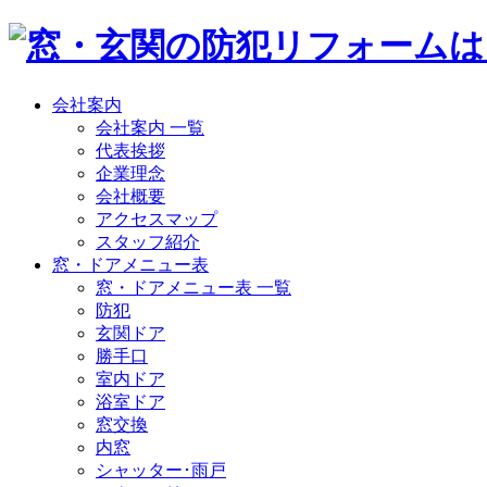
会社案内
会社案内 一覧
代表挨拶
企業理念
会社概要
アクセスマップ
スタッフ紹介
窓・ドアメニュー表
窓・ドアメニュー表 一覧
防犯
玄関ドア
勝手口
室内ドア
浴室ドア
窓交換
内窓
シャッター･雨戸