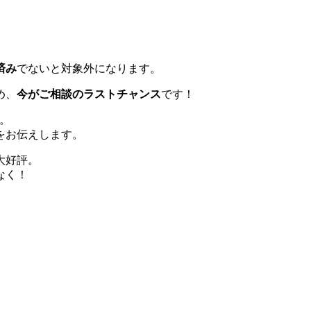
済み
でないと対象外になります。
め、
今がご相談のラストチャンス
です！
能。
をお伝えします。
大好評。
なく！