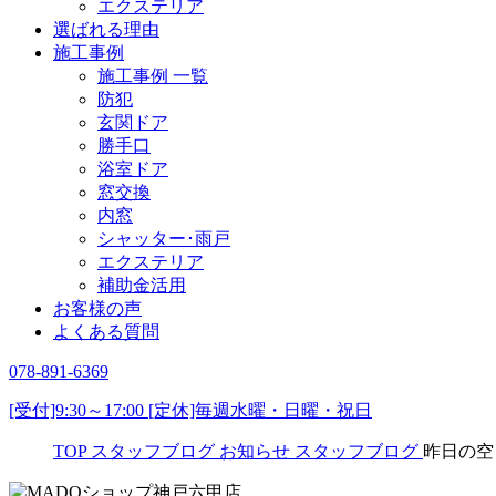
エクステリア
選ばれる理由
施工事例
施工事例 一覧
防犯
玄関ドア
勝手口
浴室ドア
窓交換
内窓
シャッター･雨戸
エクステリア
補助金活用
お客様の声
よくある質問
078-891-6369
[受付]9:30～17:00 [定休]毎週水曜・日曜・祝日
TOP
スタッフブログ
お知らせ
スタッフブログ
昨日の空