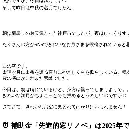
突然ですが、今日は満月です🌕
そして昨日は中秋の名月でしたね。
朝は薄曇りのお天気だった神戸市でしたが、夜はびっくりす
たくさんの方がSNSできれいなお月さまを投稿されていると思
西の空です。
太陽が月に出番を譲る直前にやさしく空を照らしている、穏や
雲の演出がこれまた素敵でした。
今日は、朝は晴れているけど、夕方は曇ってしまうようで。
きれいな満月がちょこっとでも拝めるとうれしいのですが☺
さてさて、きれいなお空に見とれてばかりはいられません！
⏰ 補助金「先進的窓リノベ」は2025年