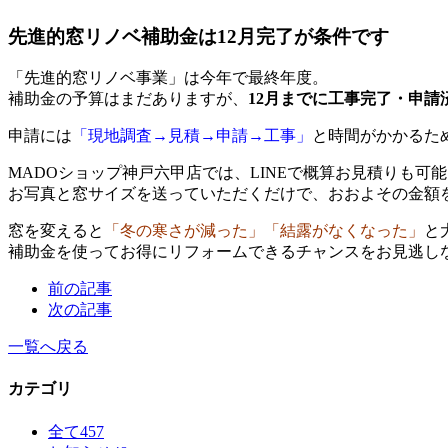
先進的窓リノベ補助金は12月完了が条件です
「先進的窓リノベ事業」は今年で最終年度。
補助金の予算はまだありますが、
12月までに工事完了・申請
申請には
「現地調査→見積→申請→工事」
と時間がかかるた
MADOショップ神戸六甲店では、LINEで概算お見積りも可
お写真と窓サイズを送っていただくだけで、おおよその金額
窓を変えると
「冬の寒さが減った」「結露がなくなった」
と
補助金を使ってお得にリフォームできるチャンスをお見逃し
前の記事
次の記事
一覧へ戻る
カテゴリ
全て
457