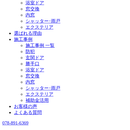
浴室ドア
窓交換
内窓
シャッター･雨戸
エクステリア
選ばれる理由
施工事例
施工事例 一覧
防犯
玄関ドア
勝手口
浴室ドア
窓交換
内窓
シャッター･雨戸
エクステリア
補助金活用
お客様の声
よくある質問
078-891-6369