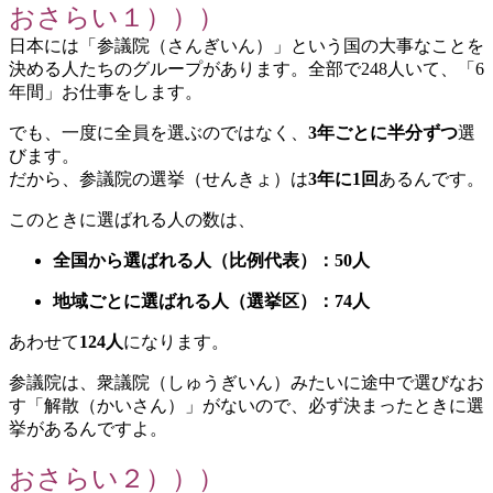
おさらい１）））
日本には「参議院（さんぎいん）」という国の大事なことを
決める人たちのグループがあります。全部で248人いて、「6
年間」お仕事をします。
でも、一度に全員を選ぶのではなく、
3年ごとに半分ずつ
選
びます。
だから、参議院の選挙（せんきょ）は
3年に1回
あるんです。
このときに選ばれる人の数は、
全国から選ばれる人（比例代表）：50人
地域ごとに選ばれる人（選挙区）：74人
あわせて
124人
になります。
参議院は、衆議院（しゅうぎいん）みたいに途中で選びなお
す「解散（かいさん）」がないので、必ず決まったときに選
挙があるんですよ。
おさらい２）））