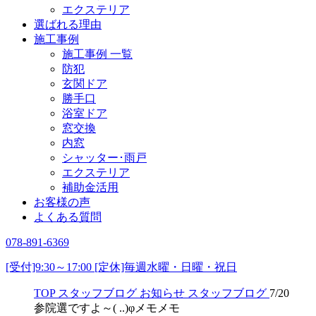
エクステリア
選ばれる理由
施工事例
施工事例 一覧
防犯
玄関ドア
勝手口
浴室ドア
窓交換
内窓
シャッター･雨戸
エクステリア
補助金活用
お客様の声
よくある質問
078-891-6369
[受付]9:30～17:00 [定休]毎週水曜・日曜・祝日
TOP
スタッフブログ
お知らせ
スタッフブログ
7/20
参院選ですよ～( ..)φメモメモ