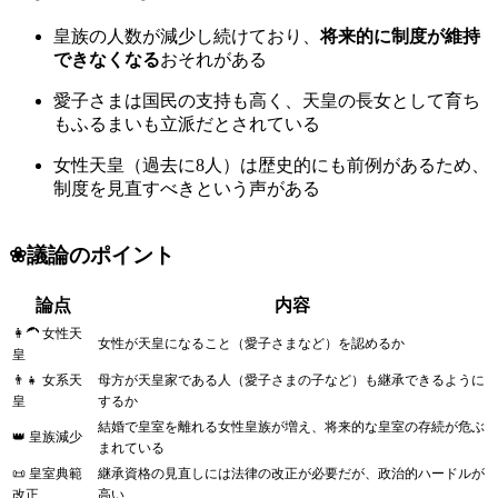
皇族の人数が減少し続けており、
将来的に制度が維持
できなくなる
おそれがある
愛子さまは国民の支持も高く、天皇の長女として育ち
もふるまいも立派だとされている
女性天皇（過去に8人）は歴史的にも前例があるため、
制度を見直すべきという声がある
❀議論のポイント
論点
内容
👩‍🦱 女性天
女性が天皇になること（愛子さまなど）を認めるか
皇
👨‍👧 女系天
母方が天皇家である人（愛子さまの子など）も継承できるように
皇
するか
結婚で皇室を離れる女性皇族が増え、将来的な皇室の存続が危ぶ
👑 皇族減少
まれている
📜 皇室典範
継承資格の見直しには法律の改正が必要だが、政治的ハードルが
改正
高い