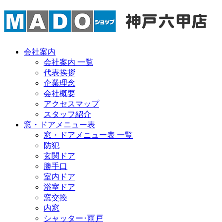
会社案内
会社案内 一覧
代表挨拶
企業理念
会社概要
アクセスマップ
スタッフ紹介
窓・ドアメニュー表
窓・ドアメニュー表 一覧
防犯
玄関ドア
勝手口
室内ドア
浴室ドア
窓交換
内窓
シャッター･雨戸