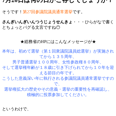
そうです！
第27回参議院議員通常選挙
です。
さんぎいんぎいんつうじょうせんきょ
・・・ひらがなで書く
とちょっとバグる文言ですね😶
★総務省のHPにはこんなメッセージが★
本年は、初めて選挙（第１回衆議院議員総選挙）が実施され
てから１３５周年、
男子普通選挙１００周年、女性参政権８０周年、
そして選挙権年齢が１８歳に引き下げられてから１０年を迎
える節目の年です。
こうした意義深い年に執行される参議院議員通常選挙ですの
で、
選挙権拡大の歴史やその意義・選挙の重要性を再確認し、
積極的に投票参加してください。
というわけで、