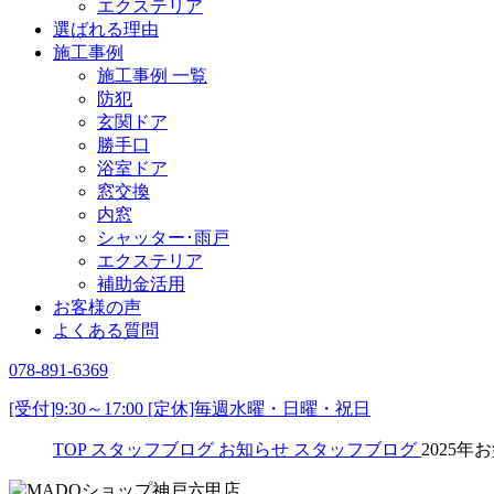
エクステリア
選ばれる理由
施工事例
施工事例 一覧
防犯
玄関ドア
勝手口
浴室ドア
窓交換
内窓
シャッター･雨戸
エクステリア
補助金活用
お客様の声
よくある質問
078-891-6369
[受付]9:30～17:00 [定休]毎週水曜・日曜・祝日
TOP
スタッフブログ
お知らせ
スタッフブログ
2025年