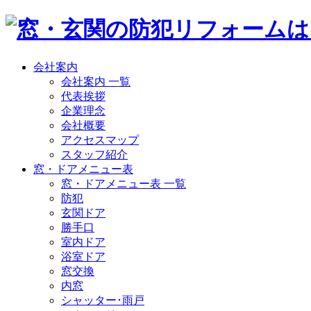
会社案内
会社案内 一覧
代表挨拶
企業理念
会社概要
アクセスマップ
スタッフ紹介
窓・ドアメニュー表
窓・ドアメニュー表 一覧
防犯
玄関ドア
勝手口
室内ドア
浴室ドア
窓交換
内窓
シャッター･雨戸