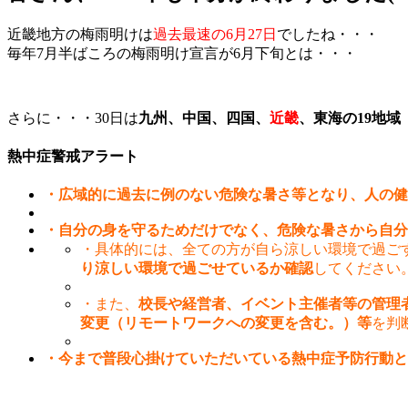
近畿地方の梅雨明けは
過去最速の6月27日
でしたね・・・
毎年7月半ばころの梅雨明け宣言が6月下旬とは・・・
さらに・・・30日は
九州、中国、四国、
近畿
、東海の19地域
熱中症警戒アラート
・広域的に過去に例のない危険な暑さ等となり、人の健
・自分の身を守るためだけでなく、危険な暑さから自分
・具体的には、全ての方が自ら涼しい環境で過ご
り涼しい環境で過ごせているか確認
してください
・また、
校長や経営者、イベント主催者等の管理
変更（リモートワークへの変更を含む。）等
を判
・今まで普段心掛けていただいている熱中症予防行動と