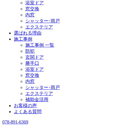
浴室ドア
窓交換
内窓
シャッター･雨戸
エクステリア
選ばれる理由
施工事例
施工事例 一覧
防犯
玄関ドア
勝手口
浴室ドア
窓交換
内窓
シャッター･雨戸
エクステリア
補助金活用
お客様の声
よくある質問
078-891-6369