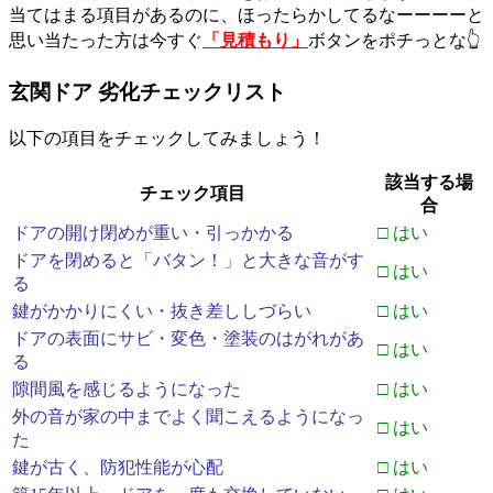
当てはまる項目があるのに、ほったらかしてるなーーーーと
思い当たった方は今すぐ
「見積もり」
ボタンをポチっとな👆
玄関ドア 劣化チェックリスト
以下の項目をチェックしてみましょう！
該当する場
チェック項目
合
ドアの開け閉めが重い・引っかかる
□ はい
ドアを閉めると「バタン！」と大きな音がす
□ はい
る
鍵がかかりにくい・抜き差ししづらい
□ はい
ドアの表面にサビ・変色・塗装のはがれがあ
□ はい
る
隙間風を感じるようになった
□ はい
外の音が家の中までよく聞こえるようになっ
□ はい
た
鍵が古く、防犯性能が心配
□ はい