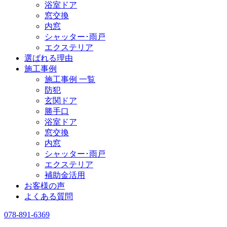
浴室ドア
窓交換
内窓
シャッター･雨戸
エクステリア
選ばれる理由
施工事例
施工事例 一覧
防犯
玄関ドア
勝手口
浴室ドア
窓交換
内窓
シャッター･雨戸
エクステリア
補助金活用
お客様の声
よくある質問
078-891-6369