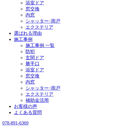
浴室ドア
窓交換
内窓
シャッター･雨戸
エクステリア
選ばれる理由
施工事例
施工事例 一覧
防犯
玄関ドア
勝手口
浴室ドア
窓交換
内窓
シャッター･雨戸
エクステリア
補助金活用
お客様の声
よくある質問
078-891-6369