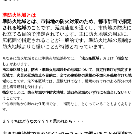
準防火地域とは
準防火地域とは、市街地の防火対策のため、都市計画で指定
される地域
のことです。延焼速度を遅くし、市街地の防火に
役立てる目的で指定されています。主に防火地域の周辺に、
広範囲で指定されることが一般的です。準防火地域の規制は
防火地域よりも緩いことが特徴となっています。
ちなみに防火地域または準防火地域以外では、
「法22条区域」
および
「指定な
し」
があります。
法22条区域とは、防火・準防火地域以外の地域について、特定行政庁が指定する
区域で、火災の延焼防止を目的に、全ての建築物の屋根の不燃化を義務付けた地
域
のことです。法22条区域では、屋根だけでなく、延焼のおそれのある部分の外
壁も構造規制を受けます。
指定なしとは、防火地域や準防火地域、法22条区域のいずれにも該当しない
とい
うことです。
中心市街地から離れた住宅街では、「指定なし」となっていることもよくありま
す。
え？うちはどうなの？？？と思われたら・・・
大きな自治体であればインターネットで調べることが可能
で