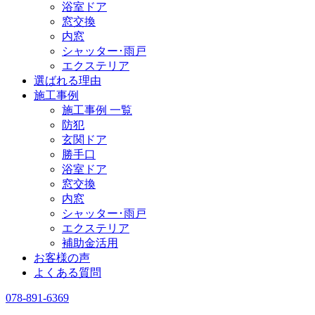
浴室ドア
窓交換
内窓
シャッター･雨戸
エクステリア
選ばれる理由
施工事例
施工事例 一覧
防犯
玄関ドア
勝手口
浴室ドア
窓交換
内窓
シャッター･雨戸
エクステリア
補助金活用
お客様の声
よくある質問
078-891-6369