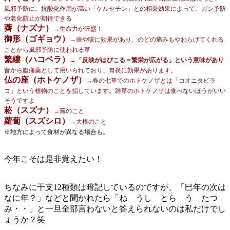
風邪予防に。抗酸化作用が高い「ケルセチン」との相乗効果によって、ガン予防
や老化防止が期待できる
薺（ナズナ）
→生命力が旺盛！
御形（ゴギョウ）
→
痰や咳に効果があり、のどの痛みもやわらげてくれる
ことから風邪予防に使われる草
繁縷（ハコベラ）
→
「反映がはびこる＝繁栄が広がる」という意味があり
昔から腹痛薬として用いられており、胃炎に効果があります。
仏の座（ホトケノザ）
→春の七草でのホトケノザとは「コオニタビラ
コ」という植物のことを指しています。雑草のホトケノザは食べないほうがいい
そうですよ
菘（スズナ）
→蕪のこと
蘿蔔（スズシロ）
→大根のこと
※地方によって食材が異なる場合も。
今年こそは是非覚えたい！
ちなみに干支12種類は暗記しているのですが、「巳年の次は
なに年？」などと聞かれたら「ね うし とら う たつ
み・・」と一旦全部言わないと答えられないのは私だけでし
ょうか？笑