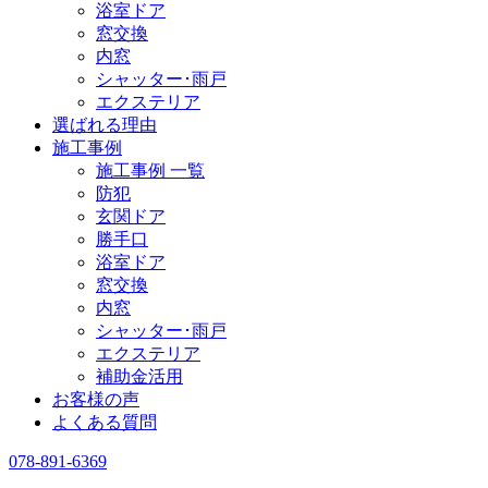
浴室ドア
窓交換
内窓
シャッター･雨戸
エクステリア
選ばれる理由
施工事例
施工事例 一覧
防犯
玄関ドア
勝手口
浴室ドア
窓交換
内窓
シャッター･雨戸
エクステリア
補助金活用
お客様の声
よくある質問
078-891-6369