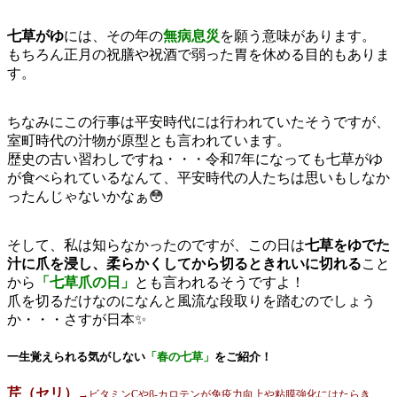
七草がゆ
には、その年の
無病息災
を願う意味があります。
もちろん正月の祝膳や祝酒で弱った胃を休める目的もありま
す。
ちなみにこの行事は平安時代には行われていたそうですが、
室町時代の汁物が原型とも言われています。
歴史の古い習わしですね・・・令和7年になっても七草がゆ
が食べられているなんて、平安時代の人たちは思いもしなか
ったんじゃないかなぁ😳
そして、私は知らなかったのですが、この日は
七草をゆでた
汁に爪を浸し、柔らかくしてから切るときれいに切れる
こと
から
「七草爪の日」
とも言われるそうですよ！
爪を切るだけなのになんと風流な段取りを踏むのでしょう
か・・・さすが日本✨
一生覚えられる気がしない
「春の七草」
をご紹介！
芹（セリ）
→
ビタミンCやβ-カロテンが免疫力向上や粘膜強化にはたらき、