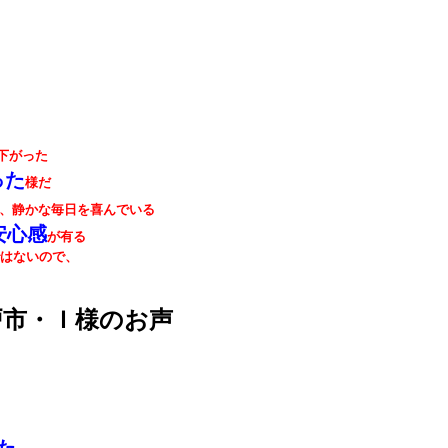
下がった
った
様だ
、静かな毎日を喜んでいる
安心感
が有る
戸市・Ｉ様のお声