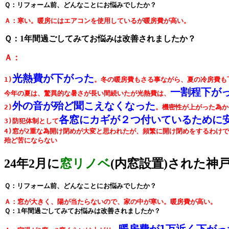
Ｑ：リフォーム前、どんなことにお悩みでしたか？
Ａ：寒い。暖房にはエアコンを使用しているが暖房費が高い。
Ｑ：1年間過ごしてみてお悩みは改善されましたか？
Ａ：
光熱費が下がった
1)
。冬の暖房費もさる事ながら、夏の冷房費も
一割程下が
今年の夏は、驚異的な暑さが長い間続いたが光熱費は、
外の音が殆ど聞こえなくなった
2)
。機密性が上がった為か
各窓にカギが２つ付いているために
3)防犯体制として
殆ど苦にならない
24年2月に
窓リノベ
(内窓設置)された神
Ｑ：リフォーム前、どんなことにお悩みでしたか？
Ａ：窓が大きく、陽が当たらないので、家の中が寒い。暖房費が高い。
Ｑ：1年間過ごしてみてお悩みは改善されましたか？