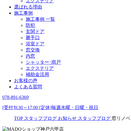
エクステリア
選ばれる理由
施工事例
施工事例 一覧
防犯
玄関ドア
勝手口
浴室ドア
窓交換
内窓
シャッター･雨戸
エクステリア
補助金活用
お客様の声
よくある質問
078-891-6369
[受付]9:30～17:00 [定休]毎週水曜・日曜・祝日
TOP
スタッフブログ
お知らせ
スタッフブログ
窓リノベ