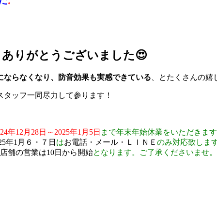
た
。
。
ありがとうございました😍
にならなくなり、防音効果も実感できている
、とたくさんの嬉
、スタッフ一同尽力して参ります！
024年12月28日～2025年1月5日
まで年末年始休業をいただきます
025年1月６・７日
は
お電話・メール・ＬＩＮＥ
のみ対応致しま
店舗の営業は10日から開始
となります。ご了承くださいませ。