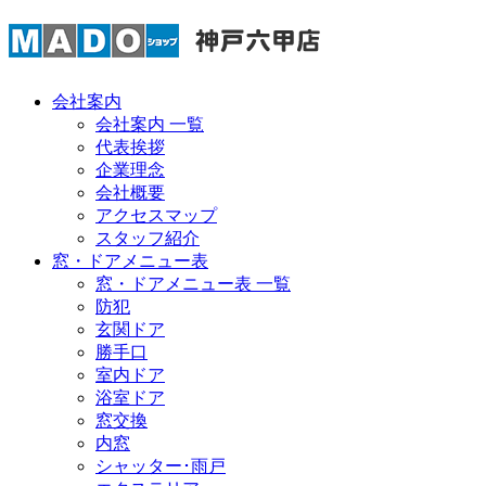
会社案内
会社案内 一覧
代表挨拶
企業理念
会社概要
アクセスマップ
スタッフ紹介
窓・ドアメニュー表
窓・ドアメニュー表 一覧
防犯
玄関ドア
勝手口
室内ドア
浴室ドア
窓交換
内窓
シャッター･雨戸