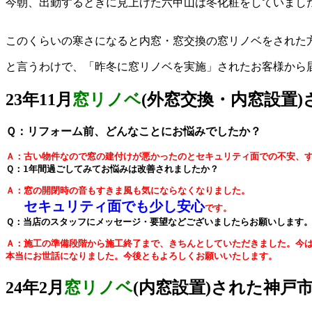
今朝、出勤するときに見上げた六甲山は冬化粧をしていまし
このくらいの寒さになると内窓・窓交換の窓リノベをされた
と言うわけで、「昨冬に窓リノベを実施」されたお客様から
23年11月
窓リノベ
(外窓交換・内窓設置
Ｑ：リフォーム前、どんなことにお悩みでしたか？
Ａ：古い物件なので窓の建付けが悪かったのとセキュリティ面での不安、
Ｑ：1年間過ごしてみてお悩みは改善されましたか？
Ａ：窓の開閉時の音もすきま風も気にならなくなりました。

セキュリティ面でも少し安心
です。
Ｑ：当店のスタッフにメッセージ・要望などございましたらお願いします
Ａ：施工の準備段階から施工終了まで、きちんとしていただきました。今
本当にお世話になりました。今後ともよろしくお願いいたします。
24年2月
窓リノベ
(内窓設置)された神戸