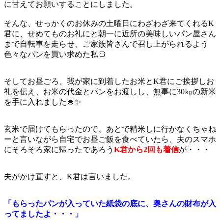
に甘えてお願いすることにしました。
そんな、せっかくのお休みの土曜日にわざわざ来てくれるK
君に、せめてものお礼にと朝一に近所の美味しいパン屋さん
まで自転車を走らせ、ご家族皆さんで召し上がられるよう
色々なパンを買い求めた私🍞
そしてお昼ごろ、我が家に到着したお米とK君にご挨拶しお
礼を伝え、お米の代金とパンをお渡しし、無事に30㎏の新米
を手に入れました🍚✨
玄米で届けてもらったので、あとで精米しに行かなくちゃね
ーと言いながら自宅でお昼ご飯を食べていたら、夫のスマホ
にそろそろ家に帰ったであろう
K君から2回も着信
が・・・
夫がかけ直すと、K君は言いました。
「もらったパンが入っていた紙袋の底に、奥さんの財布が入
ってましたよ・・・」