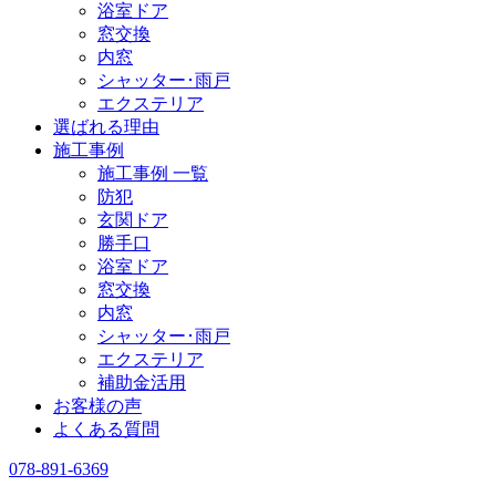
浴室ドア
窓交換
内窓
シャッター･雨戸
エクステリア
選ばれる理由
施工事例
施工事例 一覧
防犯
玄関ドア
勝手口
浴室ドア
窓交換
内窓
シャッター･雨戸
エクステリア
補助金活用
お客様の声
よくある質問
078-891-6369