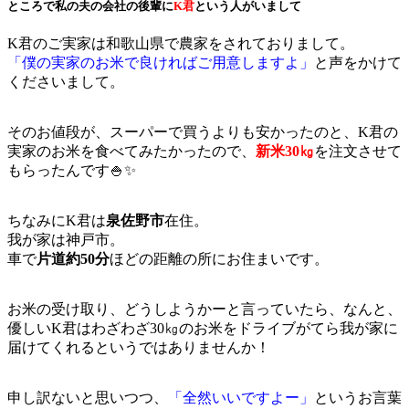
ところで私の夫の会社の後輩に
K君
という人がいまして
K君のご実家は和歌山県で農家をされておりまして。
「僕の実家のお米で良ければご用意しますよ」
と声をかけて
くださいまして。
そのお値段が、スーパーで買うよりも安かったのと、K君の
実家のお米を食べてみたかったので、
新米30㎏
を注文させて
もらったんです🍚✨
ちなみにK君は
泉佐野市
在住。
我が家は神戸市。
車で
片道約50分
ほどの距離の所にお住まいです。
お米の受け取り、どうしようかーと言っていたら、なんと、
優しいK君はわざわざ30㎏のお米をドライブがてら我が家に
届けてくれるというではありませんか！
申し訳ないと思いつつ、
「全然いいですよー」
というお言葉