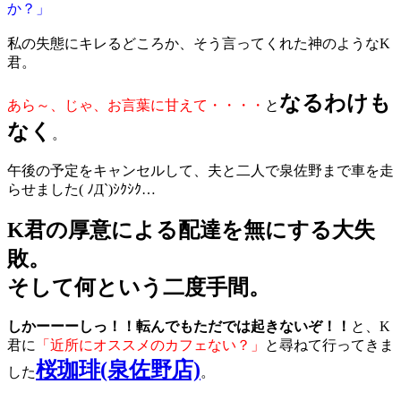
か？」
私の失態にキレるどころか、そう言ってくれた神のようなK
君。
なるわけも
あら～、じゃ、お言葉に甘えて・・・・
と
なく
。
午後の予定をキャンセルして、夫と二人で泉佐野まで車を走
らせました( ﾉД`)ｼｸｼｸ…
K君の厚意による配達を無にする大失
敗。
そして何という二度手間。
しかーーーしっ！！転んでもただでは起きないぞ！！
と、K
君に
「近所にオススメのカフェない？」
と尋ねて行ってきま
桜珈琲(泉佐野店)
した
。